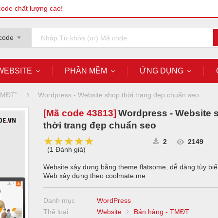
code chất lượng cao!
code
WEBSITE
PHẦN MỀM
ỨNG DỤNG
 TMĐT"
Wordpress - Website shop thời trang đẹp chuẩn seo
[Mã code
43813
]
Wordpress - Website 
thời trang đẹp chuẩn seo
★★★★★
★★★★★
★★★★★
2
2149
(
1 Đánh giá
)
Website xây dựng bằng theme flatsome, dễ dàng tùy biến
Web xây dựng theo coolmate.me
Danh mục
WordPress
Thể loại
Website
Bán hàng - TMĐT