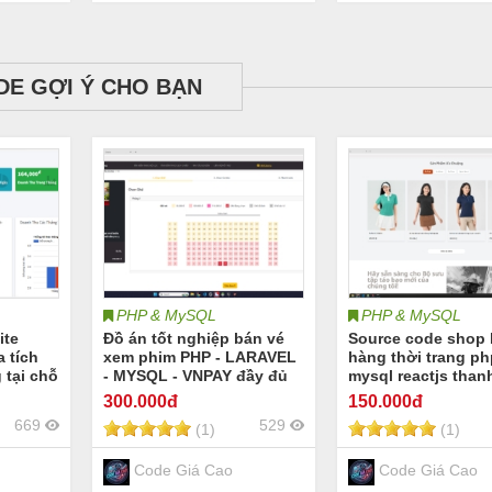
DE GỢI Ý CHO BẠN
PHP & MySQL
PHP & MySQL
ite
Đồ án tốt nghiệp bán vé
Source code shop
a tích
xem phim PHP - LARAVEL
hàng thời trang ph
tại chỗ
- MYSQL - VNPAY đầy đủ
mysql reactjs than
 &
chức năng thanh toán,
vnpay giá rẻ
300
.000đ
150
.000đ
áo
đặt vé quét vé khuyến mãi
669
529
(1)
(1)
g cho
Code Giá Cao
Code Giá Cao