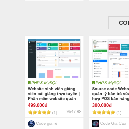
CO
PHP & MySQL
PHP & MySQL
Website sinh viên giảng
Source code Webs
viên bài giảng trực tuyến |
quản lý bán trà sữ
Phần mềm website quản
hợp POS bán hàng 
lý sinh viên giảng viên
cho cửa hàng PHP
499
.000đ
300
.000đ
học phần bộ môn bài
MYSQL - có báo c
9547
(1)
(1)
giảng sinh viên quản lý
thông kê bán hàn
bài kiểm tra sinh viên
cửa hàng
Code giá rẻ
Code Giá Cao