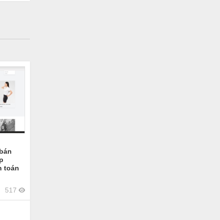
 bán
p
h toán
517