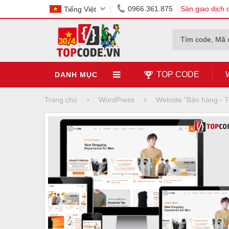
0966.361.875
Sàn giao dịch 
Tiếng Việt
Tìm code, Mã 
TOP CODE
DANH MỤC
Trang chủ
WordPress
Website "Bán hàng -