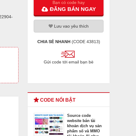
Bạn có code hay
ĐĂNG
BÁN
NGAY
22904-
Lưu
vao
yêu thích
CHIA SẺ NHANH
(CODE
43813
)
Gửi code tới email bạn bè
CODE NỔI BẬT
Source code
website bán tài
khoản dịch vụ sản
phẩm số và MMO