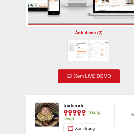
Ảnh demo (2)
Xem LIVE DEMO
toidicode
(Hạng
S
vàng)
Xem trang