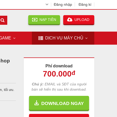
Đăng nhập
Đăng kí
NẠP TIỀN
UPLOAD
GAME
DỊCH VỤ
MÁY CHỦ
shop
Phí download
700
.000
đ
Chú ý:
EMAIL và SĐT của người
bán sẽ hiển thị sau khi download.
, tối ưu.
DOWNLOAD NGAY