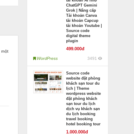
tài khoản AI như
ChatGPT Gemini
Grok | Nâng cấp
Tài khoản Canva
tài khoản Capcup
tài khoản Youtube |
Source code
digital theme
plugin
499
.000đ
o một
WordPress
3491
Source code
website đặt phòng
khách sạn tour du
lịch | Theme
wordpress website
đặt phòng khách
sạn tour du lịch
dịch vụ khách sạn
du lịch booking
travel booking
hotel booking tour
1.000
.000đ