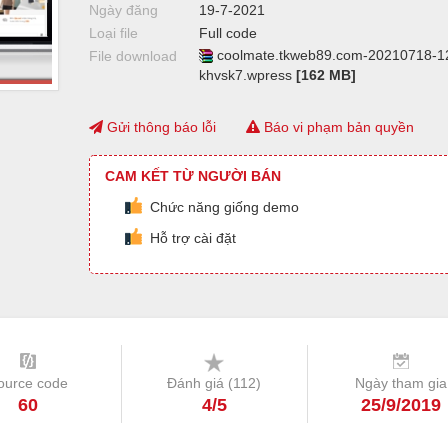
Ngày đăng
19-7-2021
Loại file
Full code
coolmate.tkweb89.com-20210718-1
File download
khvsk7.wpress
[162 MB]
Gửi thông báo lỗi
Báo vi phạm bản quyền
CAM KẾT TỪ NGƯỜI BÁN
Chức năng giống demo
Hỗ trợ cài đặt
ource code
Đánh giá (
112
)
Ngày tham gia
60
4/5
25/9/2019