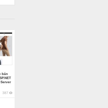
e bán
ASP.NET
Server
[Kèm
387