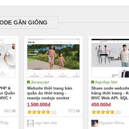
ODE GẦN GIỐNG
Javascript
Asp/Asp.Net
PHP &
Website thời trang bán
Share code websit
án Quần
quần áo thời trang -
hàng thời trang - 
 MVC +
reactjs nodejs socket
MVC Web API- SQL 
mysql - báo cáo
- Tích hợp VNPay 
1.500
.000đ
450
.000đ
Full báo cáo]
342
373
(1)
(1)
Poly
ngo tien dat
Nguyen Khoa