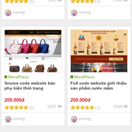
1643
1503
(1)
(1)
vương
vương
WordPress
WordPress
Source code website bán
Full code website giới thiệu
phụ kiện thời trang
sản phẩm nước mắm
200
.000đ
200
.000đ
1557
1560
(1)
(1)
vương
vương