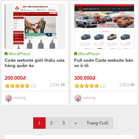
WordPress
WordPress
Code website giới thiệu cửa
Full code Code website bán
hàng quần áo
xe ô tô
200
.000đ
300
.000đ
1334
1383
(1)
(1)
vương
vương
1
2
3
»
Trang Cuối