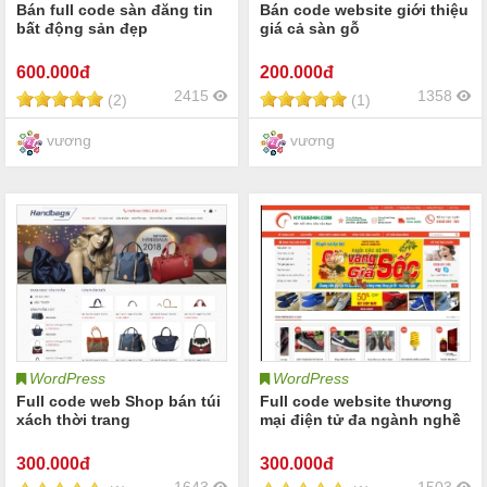
Bán full code sàn đăng tin
Bán code website giới thiệu
bất động sản đẹp
giá cả sàn gỗ
600
.000đ
200
.000đ
2415
1358
(2)
(1)
vương
vương
WordPress
WordPress
Full code web Shop bán túi
Full code website thương
xách thời trang
mại điện tử đa ngành nghề
300
.000đ
300
.000đ