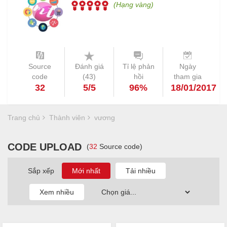
(Hạng vàng)
Source
Đánh giá
Tỉ lệ phản
Ngày
code
(
43
)
hồi
tham gia
32
5/5
96%
18/01/2017
Trang chủ
Thành viên
vương
CODE UPLOAD
(
32
Source code)
Sắp xếp