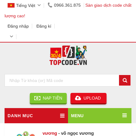
0966.361.875
Sàn giao dịch code chất
Tiếng Việt
lượng cao!
Đăng nhập
Đăng kí
NẠP TIỀN
UPLOAD
DANH MỤC
MENU
vương
- võ ngọc vương