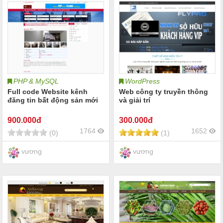
PHP & MySQL
WordPress
Full code Website kênh
Web công ty truyền thông
đăng tin bất động sản mới
và giải trí
900
.000đ
300
.000đ
1764
1652
(0)
(1)
vương
vương