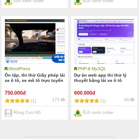
Ếch xanh coder
Ếch xanh coder
WordPress
PHP & MySQL
Ôn tập, thi thử Giấy phép lái
Dự án web app thi thử lý
xe ô tô, xe mô tô trực tuyến
thuyết bằng lái xe ô tô
750
.000đ
600
.000đ
173
94
(1)
(1)
Rồng Con HG
Ếch xanh coder