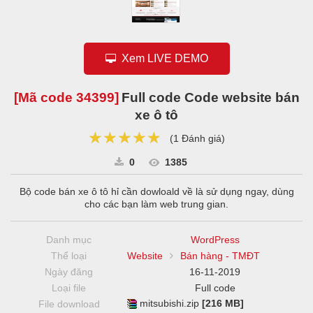
Xem LIVE DEMO
[Mã code
34399
]
Full code Code website bán
xe ô tô
★★★★★
★★★★★
★★★★★
(
1 Đánh giá
)
0
1385
Bộ code bán xe ô tô hỉ cần dowloald về là sử dụng ngay, dùng
cho các bạn làm web trung gian.
Danh mục
WordPress
Thể loại
Website
Bán hàng - TMĐT
Ngày đăng
16-11-2019
Loại file
Full code
mitsubishi.zip
[216 MB]
File download