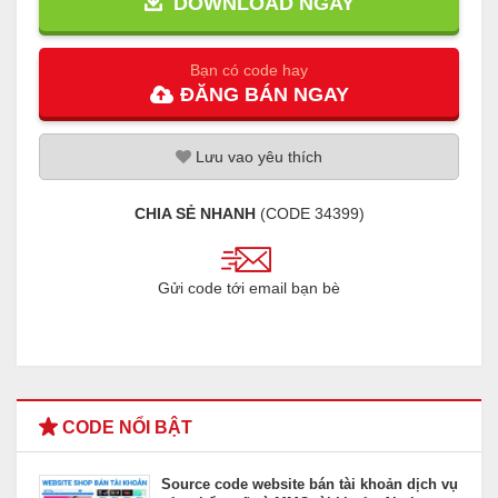
DOWNLOAD NGAY
Bạn có code hay
ĐĂNG
BÁN
NGAY
Lưu
vao
yêu thích
CHIA SẺ NHANH
(CODE
34399
)
Gửi code tới email bạn bè
CODE NỔI BẬT
Source code website bán tài khoản dịch vụ