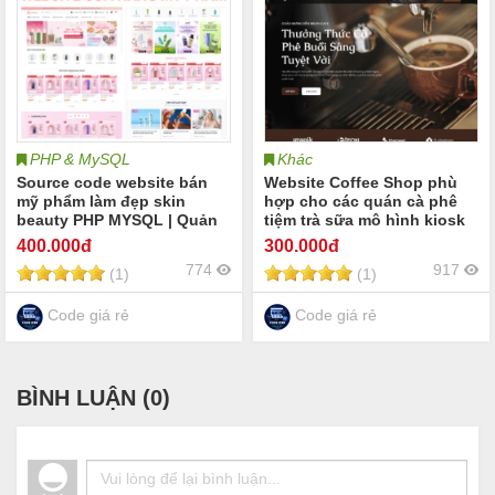
PHP & MySQL
Khác
Source code website bán
Website Coffee Shop phù
mỹ phẩm làm đẹp skin
hợp cho các quán cà phê
beauty PHP MYSQL | Quản
tiệm trà sữa mô hình kiosk
lý cửa hàng mỹ phẩm
hoặc chuỗi đồ uống cà phê
400
.000đ
300
.000đ
skincare làm đẹp dụng cụ
tiệm trà sữa quán nước
774
917
(1)
(1)
spa thẩm mỹ viện | Full
Coffee Shop online
code website mỹ phẩm
skincare làm đẹp spa
Code giá rẻ
Code giá rẻ
BÌNH LUẬN (
0
)