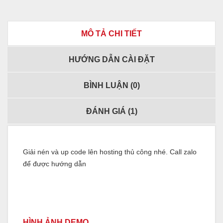
MÔ TẢ CHI TIẾT
HƯỚNG DẪN CÀI ĐẶT
BÌNH LUẬN (
0
)
ĐÁNH GIÁ (
1
)
Giải nén và up code lên hosting thủ công nhé. Call zalo
để được hướng dẫn
HÌNH ẢNH DEMO