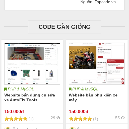
Nguồn: Topcode.vn
CODE GẦN GIỐNG
PHP & MySQL
PHP & MySQL
Website bán dụng cụ sửa
Website bán phụ kiện xe
xe AutoFix Tools
máy
150
.000đ
150
.000đ
29
55
(1)
(1)