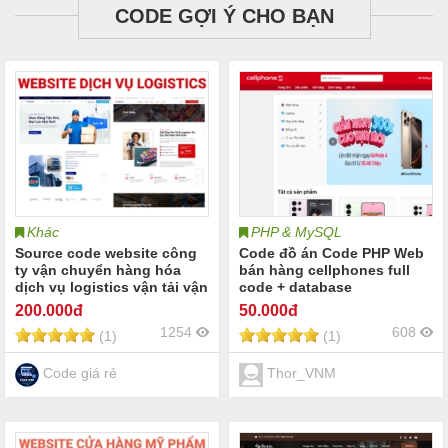
CODE GỢI Ý CHO BẠN
Khác
PHP & MySQL
Source code website công
Code đồ án Code PHP Web
ty vận chuyển hàng hóa
bán hàng cellphones full
dịch vụ logistics vận tải vận
code + database
chuyển đường bộ đường
200
.000đ
50
.000đ
biển hàng không logistics
1254
608
(1)
(1)
Code giá rẻ
Thor_VNM