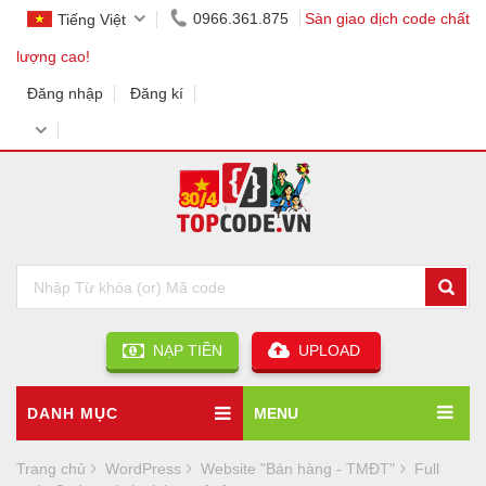
0966.361.875
Sàn giao dịch code chất
Tiếng Việt
lượng cao!
Đăng nhập
Đăng kí
NẠP TIỀN
UPLOAD
DANH MỤC
MENU
Trang chủ
WordPress
Website "Bán hàng - TMĐT"
Full