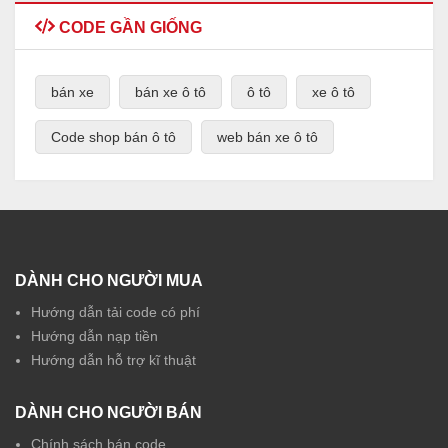
CODE GẦN GIỐNG
bán xe
bán xe ô tô
ô tô
xe ô tô
Code shop bán ô tô
web bán xe ô tô
DÀNH CHO NGƯỜI MUA
Hướng dẫn tải code có phí
Hướng dẫn nạp tiền
Hướng dẫn hỗ trợ kĩ thuật
DÀNH CHO NGƯỜI BÁN
Chính sách bán code