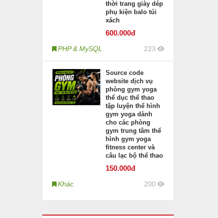
thời trang giày dép
phụ kiện balo túi
xách
600
.000đ
PHP & MySQL
223
Source code
website dịch vụ
phòng gym yoga
thể dục thể thao
tập luyện thể hình
gym yoga dành
cho các phòng
gym trung tâm thể
hình gym yoga
fitness center và
câu lạc bộ thể thao
150
.000đ
Khác
200