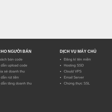
CHO NGƯỜI BÁN
DỊCH VỤ MÁY CHỦ
sách bán code
Đăng kí tên miền
dẫn upload code
Hosting SSD
hia sẻ doanh thu
Clould VPS
dẫn rút tiền
Email Server
dẫn tăng doanh thu
Chứng thực SSL