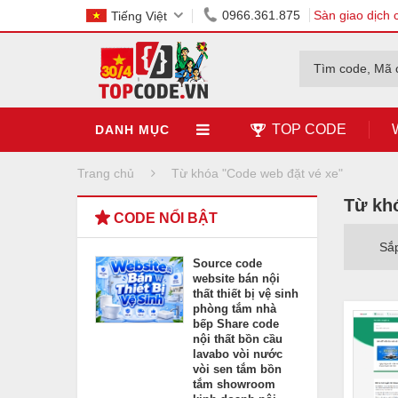
0966.361.875
Sàn giao dịch 
Tiếng Việt
Tìm code, Mã 
TOP CODE
DANH MỤC
Trang chủ
Từ khóa "Code web đặt vé xe"
Từ kh
CODE NỔI BẬT
Sắ
Source code
website bán nội
thất thiết bị vệ sinh
phòng tắm nhà
bếp Share code
nội thất bồn cầu
lavabo vòi nước
vòi sen tắm bồn
tắm showroom