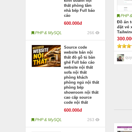
kinh doanh nội
thất phòng tắm
nhà bếp Full báo
PHP 
cáo
Đồ án t
600
.000đ
đặt vé 
Tailwin
PHP & MySQL
266
Laravel
300
.0
Source code
website bán nội
quy
thất đồ gỗ tủ bàn
ghế Full báo cáo
website nội thất
sofa nội thất
phòng khách
phòng ngủ nội thất
phòng bếp
showroom nội thất
cao cấp source
code nội thất
600
.000đ
PHP & MySQL
263