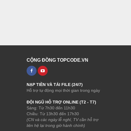
CỘNG ĐỒNG TOPCODE.VN
NẠP TIỀN VÀ TẢI FILE (24/7)
Hỗ trợ tự động mọi thời gian trong ngày
ĐỘI NGŨ HỖ TRỢ ONLINE (T2 - T7)
Sáng: Từ 7h30 đến 11h30
Chiều: Từ 13h30 đến 17h30
(CN và các ngày lễ nghỉ, TV cần hỗ trợ
liên hệ lại trong giờ hành chính)