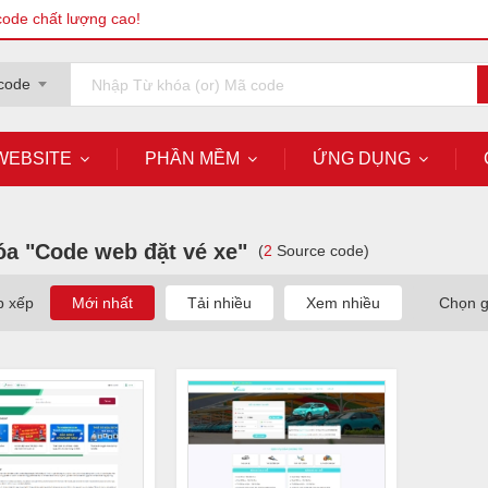
code chất lượng cao!
code
WEBSITE
PHẦN MỀM
ỨNG DỤNG
óa "Code web đặt vé xe"
(
2
Source code)
p xếp