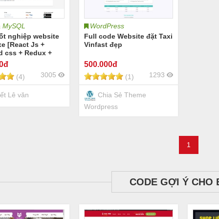
& MySQL
WordPress
ốt nghiệp website
Full code Website đặt Taxi
xe [React Js +
Vinfast đẹp
d css + Redux +
 + Tài Liệu]
00đ
500
.000đ
3005
1293
(4)
(1)
ết Lê văn
Chia Sẻ Theme
Wordpress
1
CODE GỢI Ý CHO 