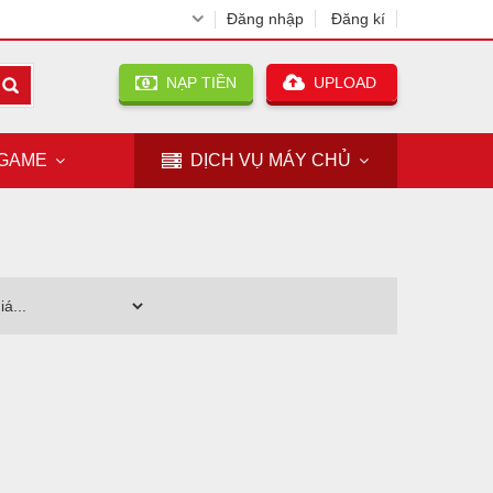
Đăng nhập
Đăng kí
NẠP TIỀN
UPLOAD
GAME
DỊCH VỤ
MÁY CHỦ