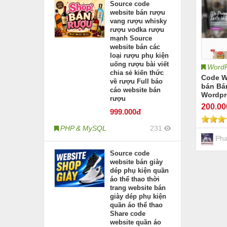
Source code
website bán rượu
vang rượu whisky
rượu vodka rượu
mạnh Source
website bán các
loại rượu phụ kiện
uống rượu bài viết
WordP
chia sẻ kiến thức
Code W
về rượu Full báo
bán Bá
cáo website bán
Wordpr
rượu
200
.0
999
.000đ
PHP & MySQL
231
Pha
Source code
website bán giày
dép phụ kiện quần
áo thể thao thời
trang website bán
giày dép phụ kiện
quần áo thể thao
Share code
website quần áo