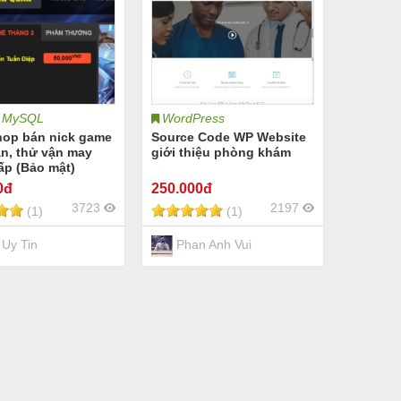
 MySQL
WordPress
hop bán nick game
Source Code WP Website
ân, thử vận may
giới thiệu phòng khám
ấp (Bảo mật)
0đ
250
.000đ
3723
2197
(1)
(1)
Uy Tin
Phan Anh Vui