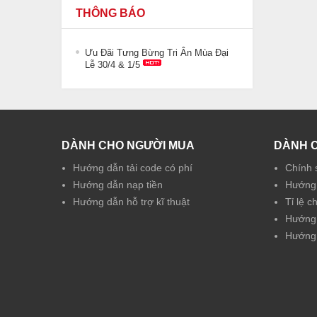
THÔNG BÁO
Ưu Đãi Tưng Bừng Tri Ân Mùa Đại
Lễ 30/4 & 1/5
DÀNH CHO NGƯỜI MUA
DÀNH 
Hướng dẫn tải code có phí
Chính 
Hướng dẫn nạp tiền
Hướng 
Hướng dẫn hỗ trợ kĩ thuật
Tỉ lệ c
Hướng 
Hướng 