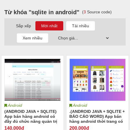
Từ khóa "sqlite in android"
(
3
Source code)
Sắp xếp
Android
Android
(ANDROID JAVA + SQLITE)
.(ANDROID JAVA + SQLITE +
App bán hàng android có
BÁO CÁO WORD) App bán
đầy đủ chức năng quản trị
hàng android thời trang có
và đặt hàng, xem giỏ hàng
đầy đủ chức năng quản trị
140
.000đ
200
.000đ