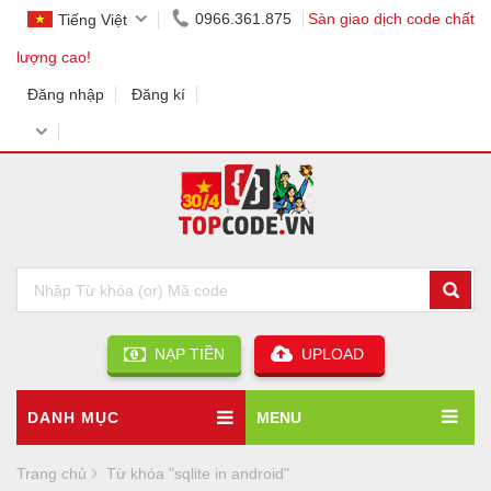
0966.361.875
Sàn giao dịch code chất
Tiếng Việt
lượng cao!
Đăng nhập
Đăng kí
NẠP TIỀN
UPLOAD
DANH MỤC
MENU
Trang chủ
Từ khóa "sqlite in android"