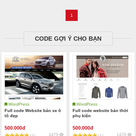
1
CODE GỢI Ý CHO BẠN
WordPress
WordPress
Full code Website bán xe ô
Full code website bán thời
tô đẹp
phụ kiện
500
.000đ
500
.000đ
1479
1470
(1)
(1)