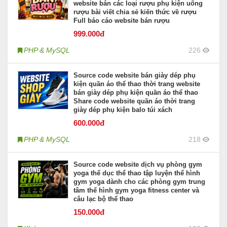
website bán các loại rượu phụ kiện uống
rượu bài viết chia sẻ kiến thức về rượu
Full báo cáo website bán rượu
999
.000đ
PHP & MySQL
226
Source code website bán giày dép phụ
kiện quần áo thể thao thời trang website
bán giày dép phụ kiện quần áo thể thao
Share code website quần áo thời trang
giày dép phụ kiện balo túi xách
600
.000đ
PHP & MySQL
218
Source code website dịch vụ phòng gym
yoga thể dục thể thao tập luyện thể hình
gym yoga dành cho các phòng gym trung
tâm thể hình gym yoga fitness center và
câu lạc bộ thể thao
150
.000đ