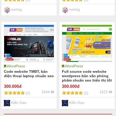
vương
vương
WordPress
WordPress
Code website TMĐT, bán
Full source code website
điện thoại laptop chuẩn seo
wordpress bán văn phòng
phẩm chuẩn seo hiển thị tốt
trên mobile
300
.000đ
300
.000đ
1644
1622
(1)
(1)
Kiến Gạo
Kiến Gạo