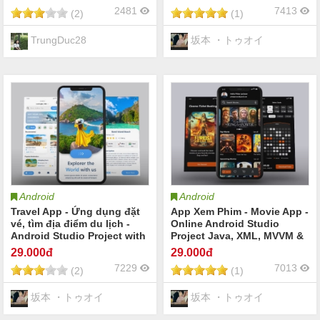
2481
7413
(2)
(1)
TrungDuc28
坂本 ・トゥオイ
Android
Android
Travel App - Ứng dụng đặt
App Xem Phim - Movie App -
vé, tìm địa điểm du lịch -
Online Android Studio
Android Studio Project with
Project Java, XML, MVVM &
Firebase & Java
Firebase sử dụng Firebase
29
.000đ
29
.000đ
7229
7013
(2)
(1)
坂本 ・トゥオイ
坂本 ・トゥオイ