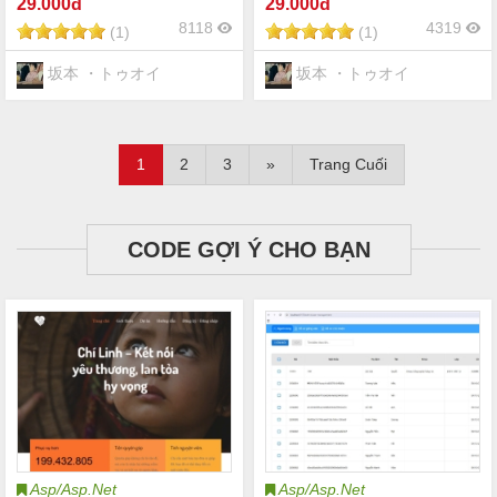
29
.000đ
29
.000đ
Firebase sử dụng Firebase
8118
4319
(1)
(1)
坂本 ・トゥオイ
坂本 ・トゥオイ
1
2
3
»
Trang Cuối
CODE GỢI Ý CHO BẠN
Asp/Asp.Net
Asp/Asp.Net