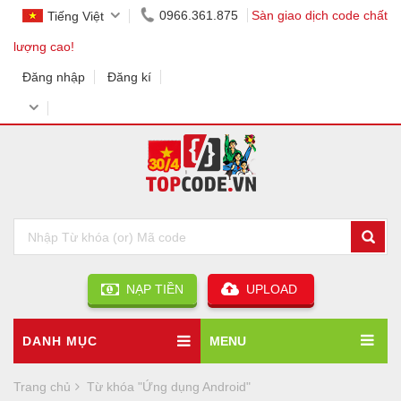
0966.361.875
Sàn giao dịch code chất
Tiếng Việt
lượng cao!
Đăng nhập
Đăng kí
NẠP TIỀN
UPLOAD
DANH MỤC
MENU
Trang chủ
Từ khóa "Ứng dụng Android"