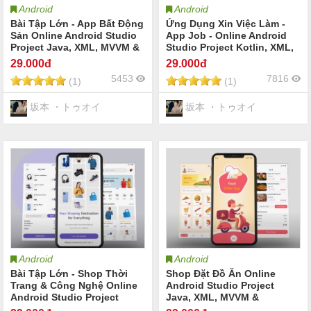
Android
Android
Bài Tập Lớn - App Bất Động
Ứng Dụng Xin Việc Làm -
Sản Online Android Studio
App Job - Online Android
Project Java, XML, MVVM &
Studio Project Kotlin, XML,
Firebase sử dụng Firebase
MVVM & Firebase sử dụng
29
.000đ
29
.000đ
Firebase
5453
7816
(1)
(1)
坂本 ・トゥオイ
坂本 ・トゥオイ
Android
Android
Bài Tập Lớn - Shop Thời
Shop Đặt Đồ Ăn Online
Trang & Công Nghệ Online
Android Studio Project
Android Studio Project
Java, XML, MVVM &
Java, XML, MVVM &
Firebase sử dụng Firebase