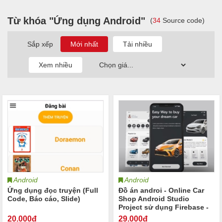
Từ khóa "Ứng dụng Android"
(
34
Source code)
Sắp xếp
Android
Android
Ứng dụng đọc truyện (Full
Đồ án androi - Online Car
Code, Báo cáo, Slide)
Shop Android Studio
Project sử dụng Firebase -
Giao diện đẹp mắt
20
.000đ
29
.000đ