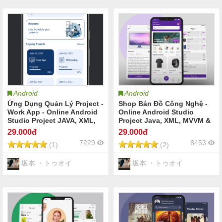
Android
Android
Ứng Dụng Quản Lý Project -
Shop Bán Đồ Công Nghệ -
Work App - Online Android
Online Android Studio
Studio Project JAVA, XML,
Project Java, XML, MVVM &
MVVM & Firebase sử dụng
Firebase sử dụng Firebase
29
.000đ
29
.000đ
Firebase
7229
8453
(1)
(2)
坂本 ・トゥオイ
坂本 ・トゥオイ