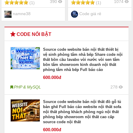
390
1074
(1)
(1)
website trái cây hoa quả
thực phẩm sạch trái cây
nhập khẩu
namne38
Code giá rẻ
CODE NỔI BẬT
Source code website bán nội thất thiết bị
vệ sinh phòng tắm nhà bếp Share code nội
thất bồn cầu lavabo vòi nước vòi sen tắm
bồn tắm showroom kinh doanh nội thất
phòng tắm nhà bếp Full báo cáo
600
.000đ
PHP & MySQL
278
Source code website bán nội thất đồ gỗ tủ
bàn ghế Full báo cáo website nội thất sofa
nội thất phòng khách phòng ngủ nội thất
phòng bếp showroom nội thất cao cấp
source code nội thất
600
.000đ