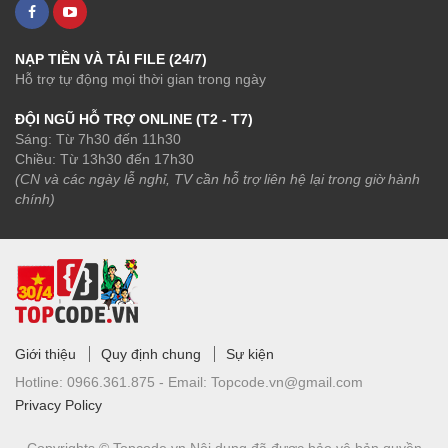
NẠP TIỀN VÀ TẢI FILE (24/7)
Hỗ trợ tự động mọi thời gian trong ngày
ĐỘI NGŨ HỖ TRỢ ONLINE (T2 - T7)
Sáng: Từ 7h30 đến 11h30
Chiều: Từ 13h30 đến 17h30
(CN và các ngày lễ nghỉ, TV cần hỗ trợ liên hệ lại trong giờ hành
chính)
Giới thiệu
Quy định chung
Sự kiện
Hotline:
0966.361.875 -
Email:
Topcode.vn@gmail.com
Privacy Policy