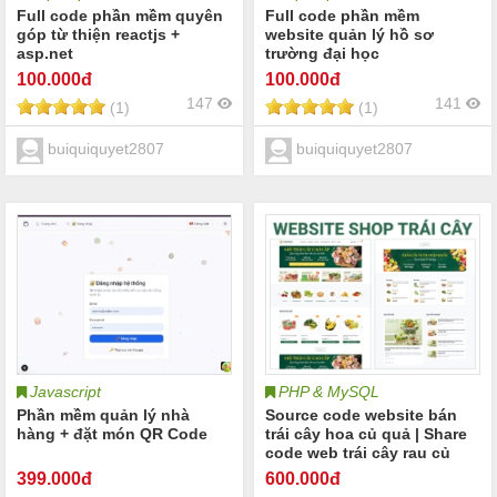
Full code phần mềm quyên
Full code phần mềm
góp từ thiện reactjs +
website quản lý hồ sơ
asp.net
trường đại học
100
.000đ
100
.000đ
147
141
(1)
(1)
buiquiquyet2807
buiquiquyet2807
Javascript
PHP & MySQL
Phần mềm quản lý nhà
Source code website bán
hàng + đặt món QR Code
trái cây hoa củ quả | Share
code web trái cây rau củ
quả cửa hàng trái cây thực
399
.000đ
600
.000đ
phẩm hữu cơ | Full báo cáo