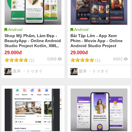
Android
Android
Shop Mỹ Phẩm, Làm Đẹp -
Bài Tập Lớn - App Xem
BeautyApp - Online Android
Phim - Movie App - Online
Studio Project Kotlin, XML,
Android Studio Project
MVVM & Firebase sử dụng
Java, XML, MVVM &
29
.000đ
29
.000đ
Firebase
Firebase sử dụng Firebase
5968
6662
(1)
(1)
坂本 ・トゥオイ
坂本 ・トゥオイ