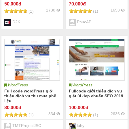
50
.000đ
70
.000đ
2730
1653
(1)
(1)
D2K
PhucAP
WordPress
WordPress
Full code wordPress giới
Fullcode giới thiệu dịch vụ
thiệu dịch vụ thu mua phế
giặt ủi đẹp chuẩn SEO 2019
liệu
80
.000đ
100
.000đ
834
2636
(1)
(1)
TMTProjectJSC
luhy