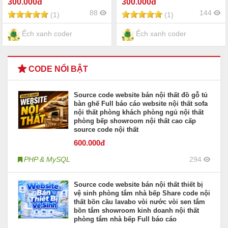
300
.000đ
300
.000đ
88
144
(1)
(1)
Ếch xanh coder
Ếch xanh coder
CODE NỔI BẬT
Source code website bán nội thất đồ gỗ tủ
bàn ghế Full báo cáo website nội thất sofa
nội thất phòng khách phòng ngủ nội thất
phòng bếp showroom nội thất cao cấp
source code nội thất
600
.000đ
PHP & MySQL
294
Source code website bán nội thất thiết bị
vệ sinh phòng tắm nhà bếp Share code nội
thất bồn cầu lavabo vòi nước vòi sen tắm
bồn tắm showroom kinh doanh nội thất
phòng tắm nhà bếp Full báo cáo