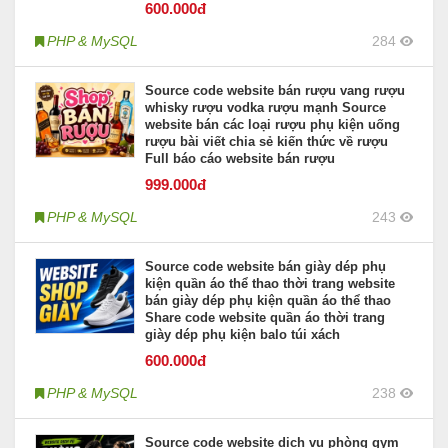
600
.000đ
PHP & MySQL
284
Source code website bán rượu vang rượu
whisky rượu vodka rượu mạnh Source
website bán các loại rượu phụ kiện uống
rượu bài viết chia sẻ kiến thức về rượu
Full báo cáo website bán rượu
999
.000đ
PHP & MySQL
243
Source code website bán giày dép phụ
kiện quần áo thể thao thời trang website
bán giày dép phụ kiện quần áo thể thao
Share code website quần áo thời trang
giày dép phụ kiện balo túi xách
600
.000đ
PHP & MySQL
238
Source code website dịch vụ phòng gym