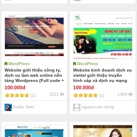
WordPress
WordPress
Website giới thiệu công ty,
Website kinh doanh dịch vụ
dịch vụ làm web online nền
viettel giới thiệu truyền
tảng Wordpress (Full code +
hình cáp và dịch vụ mạng
Data )
100
.000đ
100
.000đ
2011
1469
(1)
(1)
Kaiba Seto
nguyenvan dung