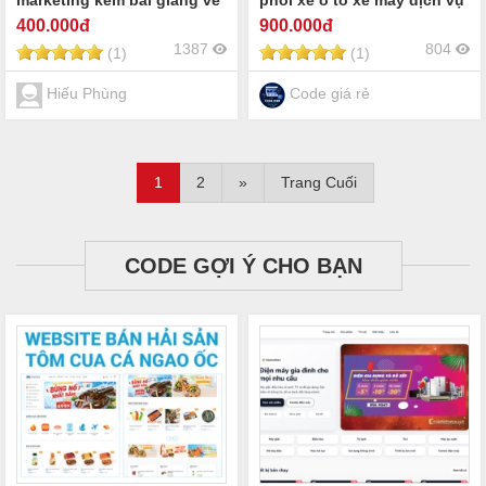
marketing kèm bài giảng về
phối xe ô tô xe máy dịch vụ
đồ họa
sửa chữa bảo hành ô tô. |
400
.000đ
900
.000đ
Showroom ô tô Honda
1387
804
(1)
(1)
Toyota Kia Ford Vinfast
Hiếu Phùng
Code giá rẻ
1
2
»
Trang Cuối
CODE GỢI Ý CHO BẠN