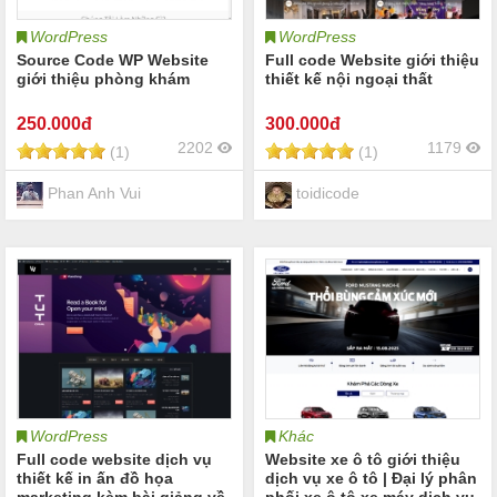
WordPress
WordPress
Source Code WP Website
Full code Website giới thiệu
giới thiệu phòng khám
thiết kế nội ngoại thất
250
.000đ
300
.000đ
2202
1179
(1)
(1)
Phan Anh Vui
toidicode
WordPress
Khác
Full code website dịch vụ
Website xe ô tô giới thiệu
thiết kế in ấn đồ họa
dịch vụ xe ô tô | Đại lý phân