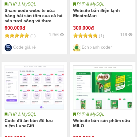
PHP & MySQL
PHP & MySQL
Share code website cửa
Website bán điện lạnh
hàng hải sản tôm cua cá hải
ElectroMart
sản tươi sống và thực
phẩm đông lạnh | Source
600
.000đ
300
.000đ
code website bán hải sản
1256
119
(1)
(1)
đồ biển Phù hợp cho cửa
hàng hải sản chợ online
doanh nghiệp thực phẩm
Code giá rẻ
Ếch xanh coder
PHP & MySQL
PHP & MySQL
Code đồ án bán đồ lưu
Website bán sản phẩm sữa
niệm LunaGift
MILO