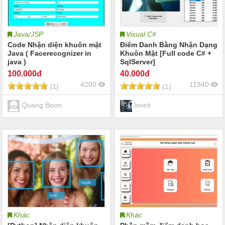
Java/JSP
Visual C#
Code Nhận diện khuôn mặt
Điểm Danh Bằng Nhận Dạng
Java ( Facerecognizer in
Khuôn Mặt [Full code C# +
java )
SqlServer]
100
.000đ
40
.000đ
4200
11940
(1)
(1)
Quang Boon
loveit
Khác
Khác