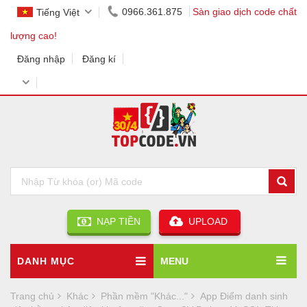
0966.361.875
Sàn giao dịch code chất
Tiếng Việt
lượng cao!
Đăng nhập
Đăng kí
NẠP TIỀN
UPLOAD
DANH MỤC
MENU
Trang chủ
Khác
Phần mềm "Khác..."
App Điểm danh sinh