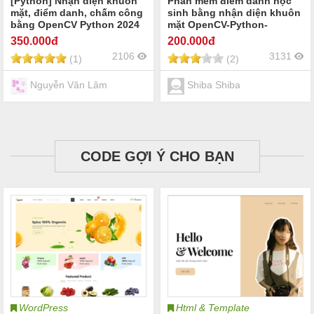
[Python] Nhận diện khuôn
Phần mềm điểm danh học
mặt, điểm danh, chấm công
sinh bằng nhận diện khuôn
bằng OpenCV Python 2024
mặt OpenCV-Python-
MySQL-Tkinter.
350
.000đ
200
.000đ
2106
3131
(1)
(2)
Nguyễn Văn Lâm
Shiba Shiba
CODE GỢI Ý CHO BẠN
WordPress
Html & Template