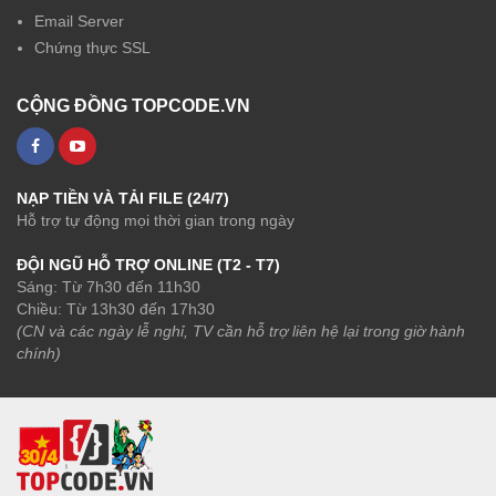
Email Server
Chứng thực SSL
CỘNG ĐỒNG TOPCODE.VN
NẠP TIỀN VÀ TẢI FILE (24/7)
Hỗ trợ tự động mọi thời gian trong ngày
ĐỘI NGŨ HỖ TRỢ ONLINE (T2 - T7)
Sáng: Từ 7h30 đến 11h30
Chiều: Từ 13h30 đến 17h30
(CN và các ngày lễ nghỉ, TV cần hỗ trợ liên hệ lại trong giờ hành
chính)