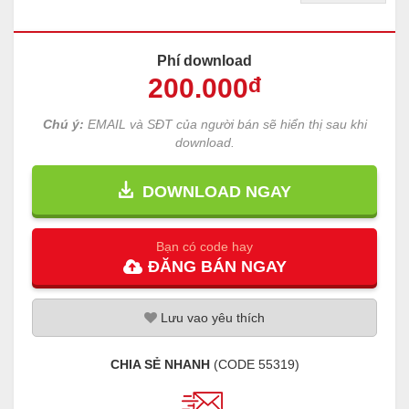
Phí download
200
.000
đ
Chú ý:
EMAIL và SĐT của người bán sẽ hiển thị sau khi
download.
DOWNLOAD NGAY
Bạn có code hay
ĐĂNG
BÁN
NGAY
Lưu
vao
yêu thích
CHIA SẺ NHANH
(CODE
55319
)