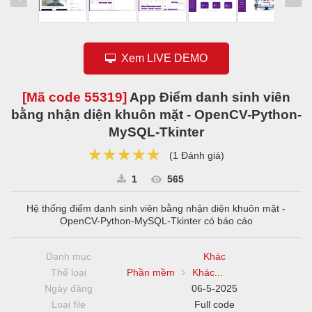
Xem LIVE DEMO
[Mã code
55319
]
App Điểm danh sinh viên
bằng nhận diện khuôn mặt - OpenCV-Python-
MySQL-Tkinter
★★★★★
★★★★★
★★★★★
(
1 Đánh giá
)
1
565
Hệ thống điểm danh sinh viên bằng nhận diện khuôn mặt -
OpenCV-Python-MySQL-Tkinter có báo cáo
Danh mục
Khác
Thể loại
Phần mềm
Khác...
Ngày đăng
06-5-2025
Loại file
Full code