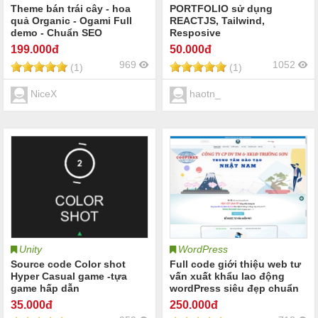
Theme bán trái cây - hoa
PORTFOLIO sử dụng
quả Organic - Ogami Full
REACTJS, Tailwind,
demo - Chuẩn SEO
Resposive
199
.000đ
50
.000đ
969
1052
(1)
(1)
NiceX
haotn_
Unity
WordPress
Source code Color shot
Full code giới thiệu web tư
Hyper Casual game -tựa
vấn xuất khẩu lao động
game hấp dẫn
wordPress siêu đẹp chuẩn
seo
35
.000đ
250
.000đ