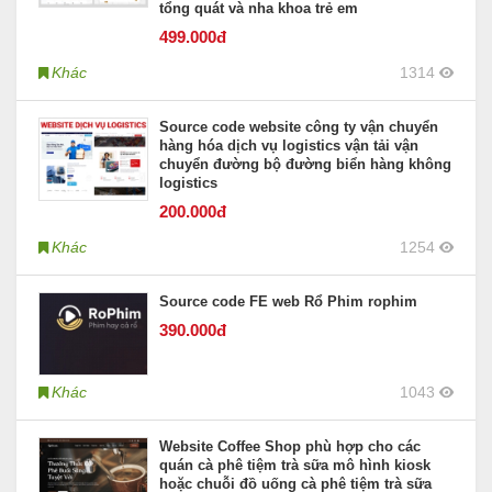
tổng quát và nha khoa trẻ em
499
.000đ
Khác
1314
Source code website công ty vận chuyển
hàng hóa dịch vụ logistics vận tải vận
chuyển đường bộ đường biển hàng không
logistics
200
.000đ
Khác
1254
Source code FE web Rổ Phim rophim
390
.000đ
Khác
1043
Website Coffee Shop phù hợp cho các
quán cà phê tiệm trà sữa mô hình kiosk
hoặc chuỗi đồ uống cà phê tiệm trà sữa