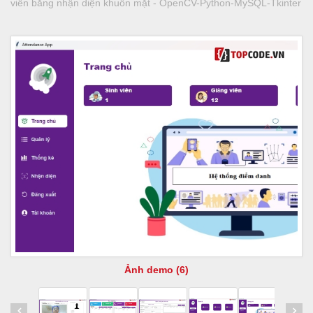
viên bằng nhận diện khuôn mặt - OpenCV-Python-MySQL-Tkinter
Ảnh demo (6)