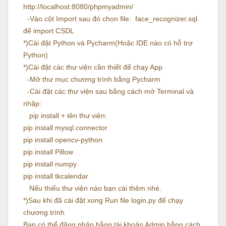
http://localhost:8080/phpmyadmin/
-Vào cột Import sau đó chọn file: face_recognizer.sql
để import CSDL
*)Cài đặt Python và Pycharm(Hoặc IDE nào có hỗ trợ
Python)
*)Cài đặt các thư viện cần thiết để chạy App
-Mở thư mục chương trình bằng Pycharm
-Cài đặt các thư viện sau bằng cách mở Terminal và
nhập:
pip install + tên thư viện:
pip install mysql.connector
pip install opencv-python
pip install Pillow
pip install numpy
pip install tkcalendar
Nếu thiếu thư viện nào bạn cài thêm nhé.
*)Sau khi đã cài đặt xong Run file login.py để chạy
chương trình
Bạn có thể đăng nhập bằng tài khoản Admin bằng cách