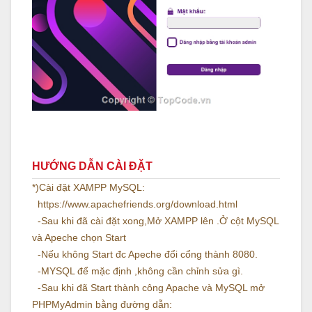
HƯỚNG DẪN CÀI ĐẶT
*)Cài đặt XAMPP MySQL:
https://www.apachefriends.org/download.html
-Sau khi đã cài đặt xong,Mở XAMPP lên .Ở cột MySQL
và Apeche chọn Start
-Nếu không Start đc Apeche đổi cổng thành 8080.
-MYSQL để mặc định ,không cần chỉnh sửa gì.
-Sau khi đã Start thành công Apache và MySQL mở
PHPMyAdmin bằng đường dẫn: