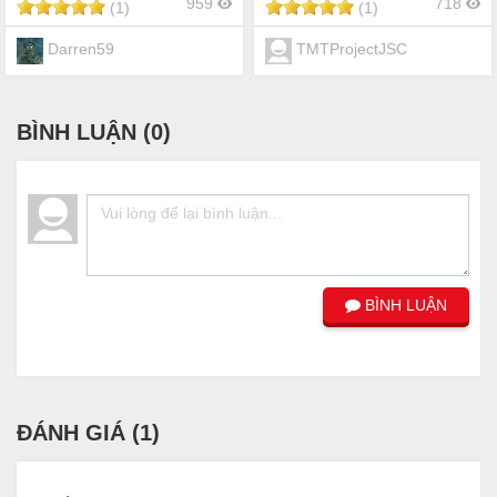
959
718
(1)
(1)
Darren59
TMTProjectJSC
BÌNH LUẬN (
0
)
BÌNH LUẬN
ĐÁNH GIÁ (
1
)