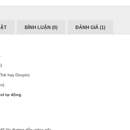
ĐẶT
BÌNH LUẬN (
0
)
ĐÁNH GIÁ (
1
)
.
).
kTok hay Douyin).
eo).
ool tự động
.
 để lấy đường dẫn video gốc.