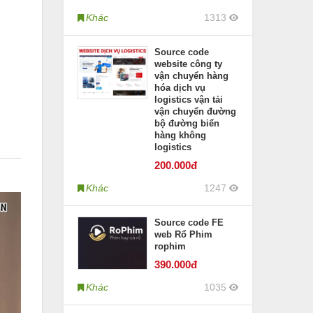
Khác
1313
Source code
website công ty
vận chuyển hàng
hóa dịch vụ
logistics vận tải
vận chuyển đường
bộ đường biển
hàng không
logistics
200
.000đ
Khác
1247
Source code FE
web Rổ Phim
rophim
390
.000đ
Khác
1035