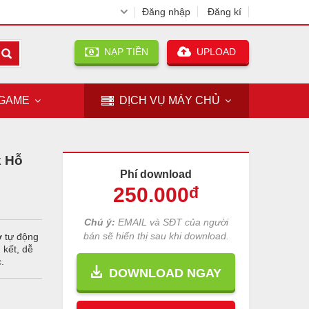
Đăng nhập
Đăng kí
NẠP TIỀN
UPLOAD
GAME
DỊCH VỤ
MÁY CHỦ
k Hỗ
Phí download
250
.000
đ
Chú ý:
EMAIL và SĐT của người
bán sẽ hiển thị sau khi download.
ợ tự động
 kết, dễ
.
DOWNLOAD NGAY