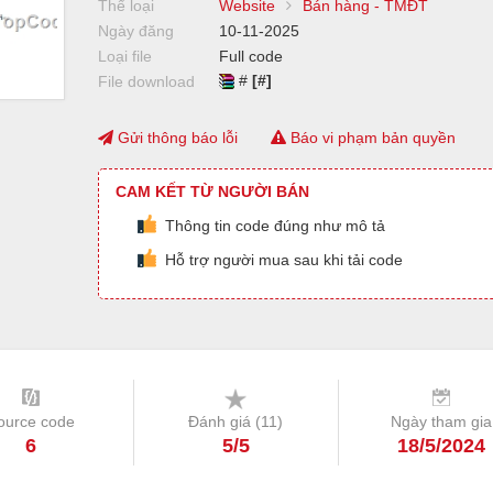
Thể loại
Website
Bán hàng - TMĐT
Ngày đăng
10-11-2025
Loại file
Full code
#
[#]
File download
Gửi thông báo lỗi
Báo vi phạm bản quyền
CAM KẾT TỪ NGƯỜI BÁN
Thông tin code đúng như mô tả
Hỗ trợ người mua sau khi tải code
ource code
Đánh giá (
11
)
Ngày tham gia
6
5/5
18/5/2024