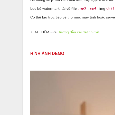
Lọc bỏ watermark, tải về
file
.mp3
.mp4
img
chất
Có thể lưu trực tiếp về thư mục máy tính hoặc serve
XEM THÊM ==>
Hướng dẫn cài đặt chi tiết
HÌNH ẢNH DEMO