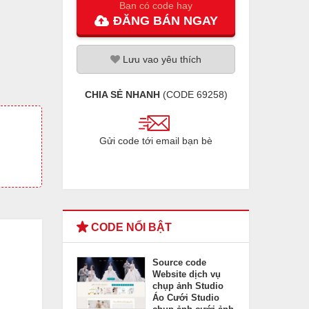
Bạn có code hay
ĐĂNG
BÁN
NGAY
Lưu
vao
yêu thích
CHIA SẺ NHANH
(CODE
69258
)
Gửi code tới email bạn bè
CODE NỔI BẬT
Source code
Website dịch vụ
chụp ảnh Studio
Áo Cưới Studio