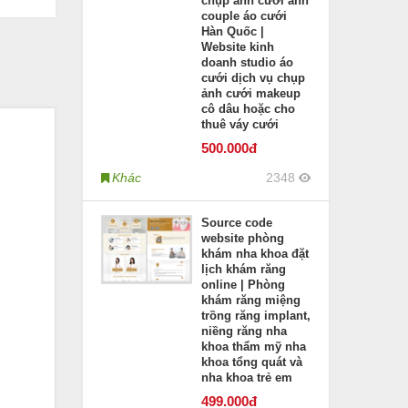
chụp ảnh cưới ảnh
couple áo cưới
Hàn Quốc |
Website kinh
doanh studio áo
cưới dịch vụ chụp
ảnh cưới makeup
cô dâu hoặc cho
thuê váy cưới
500
.000đ
Khác
2348
Source code
website phòng
khám nha khoa đặt
lịch khám răng
online | Phòng
khám răng miệng
trồng răng implant,
niềng răng nha
khoa thẩm mỹ nha
khoa tổng quát và
nha khoa trẻ em
499
.000đ