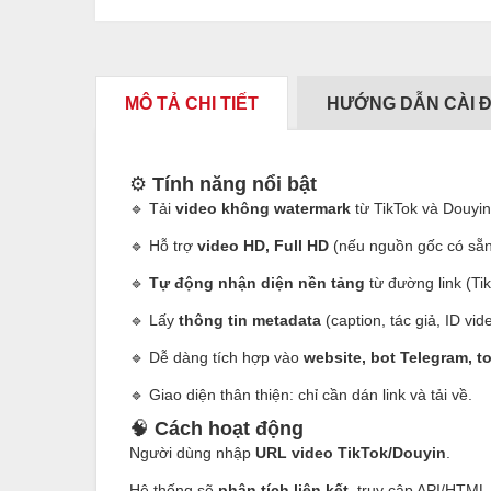
MÔ TẢ CHI TIẾT
HƯỚNG DẪN CÀI 
⚙️
Tính năng nổi bật
🔹 Tải
video không watermark
từ TikTok và Douyin
🔹 Hỗ trợ
video HD, Full HD
(nếu nguồn gốc có sẵn
🔹
Tự động nhận diện nền tảng
từ đường link (Ti
🔹 Lấy
thông tin metadata
(caption, tác giả, ID vid
🔹 Dễ dàng tích hợp vào
website, bot Telegram, t
🔹 Giao diện thân thiện: chỉ cần dán link và tải về.
🧠
Cách hoạt động
Người dùng nhập
URL video TikTok/Douyin
.
Hệ thống sẽ
phân tích liên kết
, truy cập API/HTML