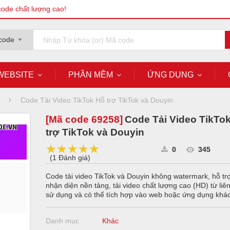
code chất lượng cao!
code
WEBSITE
PHẦN MỀM
ỨNG DỤNG
Code Tải Video TikTok Hỗ trợ TikTok và Douyin
[Mã code
69258
]
Code Tải Video TikTo
trợ TikTok và Douyin
★★★★★
★★★★★
★★★★★
0
345
(
1 Đánh giá
)
Code tải video TikTok và Douyin không watermark, hỗ tr
nhận diện nền tảng, tải video chất lượng cao (HD) từ liên
sử dụng và có thể tích hợp vào web hoặc ứng dụng khác
Danh mục
Khác