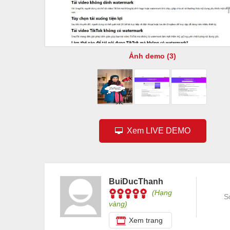
Ảnh demo (3)
Xem LIVE DEMO
BuiDucThanh
(Hạng
S
vàng)
Xem trang