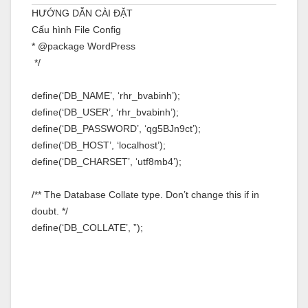
HƯỚNG DẪN CÀI ĐẶT
Cấu hình File Config
* @package WordPress
*/
define(‘DB_NAME’, ‘rhr_bvabinh’);
define(‘DB_USER’, ‘rhr_bvabinh’);
define(‘DB_PASSWORD’, ‘qg5BJn9ct’);
define(‘DB_HOST’, ‘localhost’);
define(‘DB_CHARSET’, ‘utf8mb4’);
/** The Database Collate type. Don’t change this if in
doubt. */
define(‘DB_COLLATE’, ”);