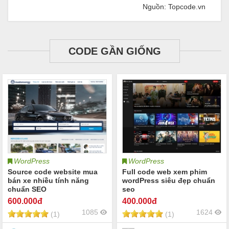
Nguồn: Topcode.vn
CODE GẦN GIỐNG
WordPress
WordPress
Source code website mua
Full code web xem phim
bán xe nhiều tính năng
wordPress siêu đẹp chuẩn
chuẩn SEO
seo
600
.000đ
400
.000đ
1085
1624
(1)
(1)