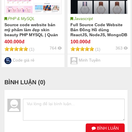
PHP & MySQL
Javascript
Source code website bán
Full Source Code Website
mỹ phẩm làm đẹp skin
Bán Đồng Hồ dùng
beauty PHP MYSQL | Quản
ReactJS, NodeJS, MongoDB
lý cửa hàng mỹ phẩm
400
.000đ
100
.000đ
skincare làm đẹp dụng cụ
764
363
(1)
(1)
spa thẩm mỹ viện | Full
code website mỹ phẩm
skincare làm đẹp spa
Code giá rẻ
Minh Tuyền
BÌNH LUẬN (
0
)
BÌNH LUẬN