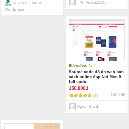
Chia Sẻ Theme
TMTProjectJSC
Wordpress
Asp/Asp.Net
Source code đồ án web bán
sách online Asp.Net Mvc 5
full code
150
.000đ
1588
(1)
Ngọc Khánh