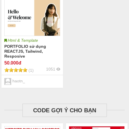
Html & Template
PORTFOLIO sử dụng
REACTJS, Tailwind,
Resposive
50
.000đ
1051
(1)
haotn_
CODE GỢI Ý CHO BẠN