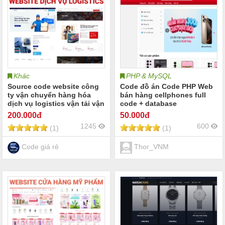
Khác
PHP & MySQL
Source code website công
Code đồ án Code PHP Web
ty vận chuyển hàng hóa
bán hàng cellphones full
dịch vụ logistics vận tải vận
code + database
chuyển đường bộ đường
200
.000đ
50
.000đ
biển hàng không logistics
1245
600
(1)
(1)
Code giá rẻ
Thor_VNM