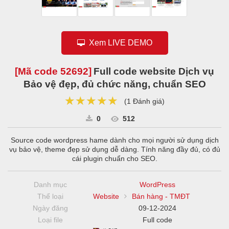
Xem LIVE DEMO
[Mã code
52692
]
Full code website Dịch vụ
Bảo vệ đẹp, đủ chức năng, chuẩn SEO
★★★★★
★★★★★
★★★★★
(
1 Đánh giá
)
0
512
Source code wordpress hame dành cho mọi người sử dụng dịch
vụ bảo vệ, theme đẹp sử dụng dễ dàng. Tính năng đầy đủ, có đủ
cái plugin chuẩn cho SEO.
Danh mục
WordPress
Thể loại
Website
Bán hàng - TMĐT
Ngày đăng
09-12-2024
Loại file
Full code