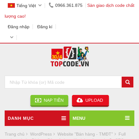
0966.361.875
Sàn giao dịch code chất
Tiếng Việt
lượng cao!
Đăng nhập
Đăng kí
NẠP TIỀN
UPLOAD
DANH MỤC
MENU
Trang chủ
WordPress
Website "Bán hàng - TMĐT"
Full