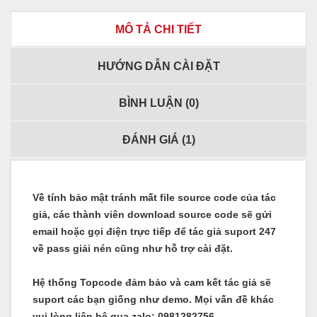
MÔ TẢ CHI TIẾT
HƯỚNG DẪN CÀI ĐẶT
BÌNH LUẬN (
0
)
ĐÁNH GIÁ (
1
)
Về tính bảo mật tránh mất file source code của tác
giả, các thành viên download source code sẽ gửi
email hoặc gọi điện trực tiếp để tác giả suport 247
về pass giải nén cũng như hỗ trợ cài đặt.
Hệ thống Topcode đảm bảo và cam kết tác giả sẽ
suport các bạn giống như demo. Mọi vấn đề khác
vui lòng liên hệ qua zalo: 0981282756