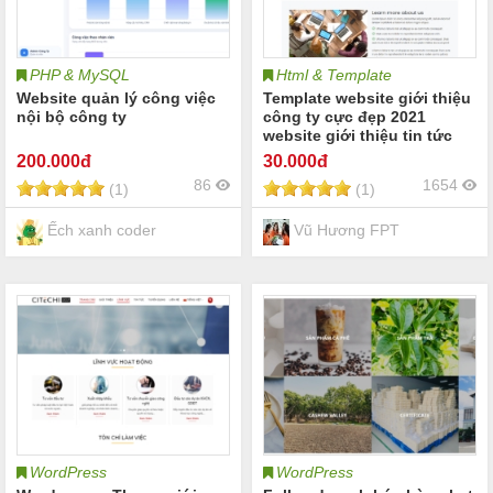
PHP & MySQL
Html & Template
Website quản lý công việc
Template website giới thiệu
nội bộ công ty
công ty cực đẹp 2021
website giới thiệu tin tức
công ty
200
.000đ
30
.000đ
86
1654
(1)
(1)
Ếch xanh coder
Vũ Hương FPT
WordPress
WordPress