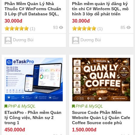
Phần Mềm Quản Lý Nhà
Phần mềm quản lý đăng ký
Thuốc C# WinForms Chuẩn
tín chỉ C# Winform SQL, mô
3 Lớp (Full Database SQL,
hình 3 lớp dễ phát triển
Backup & Restore)
30
.000đ
30
.000đ
93
85
(1)
(1)
Dương Bùi
Dương Bùi
PHP & MySQL
PHP & MySQL
ETaskPro - Phần mềm Quản
Source Code Phần Mềm
lý Công việc, Nhân sự 2
Website Quản Lý Quán Cafe
trong 1
Coffee Source code phù
hợp cho quán cafe Coffee
450
.000đ
1.500
.000đ
trà sữa đồ uống nước trái