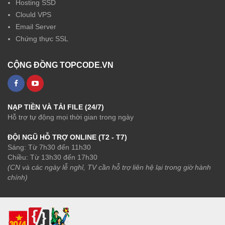
Hosting SSD
Clould VPS
Email Server
Chứng thực SSL
CỘNG ĐỒNG TOPCODE.VN
NẠP TIỀN VÀ TẢI FILE (24/7)
Hỗ trợ tự động mọi thời gian trong ngày
ĐỘI NGŨ HỖ TRỢ ONLINE (T2 - T7)
Sáng: Từ 7h30 đến 11h30
Chiều: Từ 13h30 đến 17h30
(CN và các ngày lễ nghỉ, TV cần hỗ trợ liên hệ lại trong giờ hành
chính)