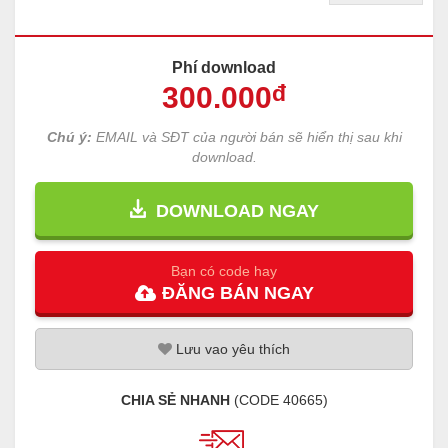
Phí download
300
.000
đ
Chú ý:
EMAIL và SĐT của người bán sẽ hiển thị sau khi
download.
DOWNLOAD NGAY
Bạn có code hay
ĐĂNG
BÁN
NGAY
Lưu
vao
yêu thích
CHIA SẺ NHANH
(CODE
40665
)