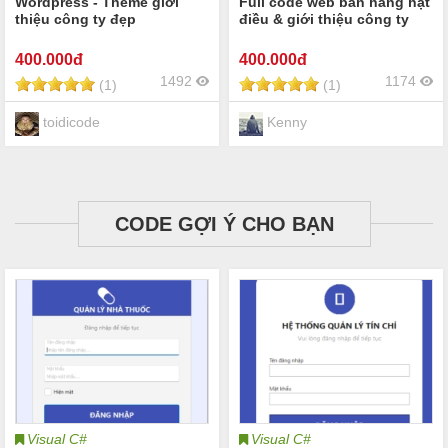
Wordpress - Theme giới
Full code web bán hàng hạt
thiệu công ty đẹp
điều & giới thiệu công ty
400
.000đ
400
.000đ
1492
1174
(1)
(1)
toidicode
Kenny
CODE GỢI Ý CHO BẠN
Visual C#
Visual C#