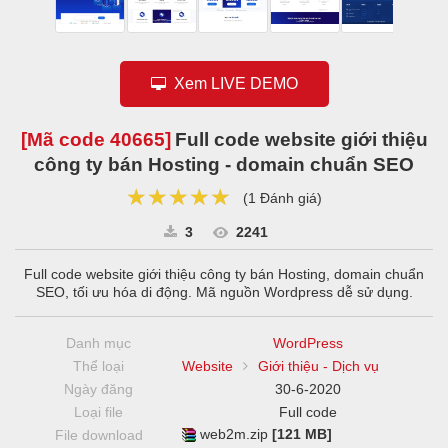
Xem LIVE DEMO
[Mã code
40665
]
Full code website giới thiệu
công ty bán Hosting - domain chuẩn SEO
★★★★★
★★★★★
★★★★★
(
1 Đánh giá
)
3
2241
Full code website giới thiệu công ty bán Hosting, domain chuẩn
SEO, tối ưu hóa di động. Mã nguồn Wordpress dễ sử dụng.
Danh mục
WordPress
Thể loại
Website
Giới thiệu - Dịch vụ
Ngày đăng
30-6-2020
Loại file
Full code
web2m.zip
[121 MB]
File download