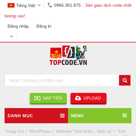
0966.361.875
Sàn giao dịch code chất
Tiếng Việt
lượng cao!
Đăng nhập
Đăng kí
NẠP TIỀN
UPLOAD
DANH MỤC
MENU
Trang chủ
WordPress
Website "Giới thiệu - Dịch vụ"
Full