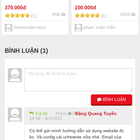
370
.000đ
100
.000đ
856
1955
(1)
(1)
Sharecode vipro
phạm xuân hiếu
BÌNH LUẬN (
1
)
BÌNH LUẬN
Trả lời
Thích
0
Đặng Quang Tuyến
19:58 - 9/3/2023
Có thể gửi mình hướng dẫn sử dụng website đc
ko. Và config cái urlrewrite nữa nhé. Email của