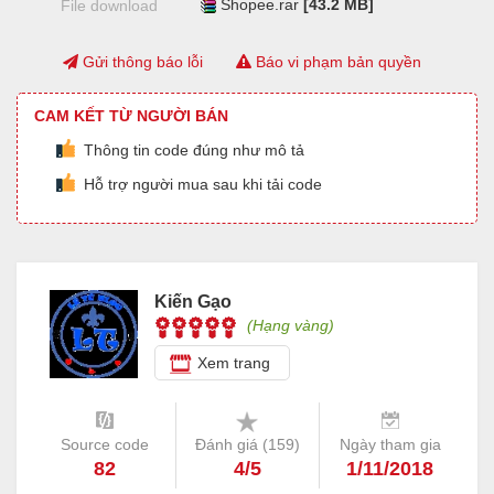
Shopee.rar
[43.2 MB]
File download
Gửi thông báo lỗi
Báo vi phạm bản quyền
CAM KẾT TỪ NGƯỜI BÁN
Thông tin code đúng như mô tả
Hỗ trợ người mua sau khi tải code
Kiến Gạo
(Hạng vàng)
Xem trang
Source code
Đánh giá (
159
)
Ngày tham gia
82
4/5
1/11/2018