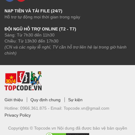
NẠP TIỀN VÀ TẢI FILE (24/7)
Hỗ trợ tự động mọi thời gian trong ngày
ĐỘI NGŨ HỖ TRỢ ONLINE (T2 - T7)
Sáng: Từ 7h30 đến 11h30
Chiều: Từ 13h30 đến 17h30
(CN và các ngày lễ nghỉ, TV cần hỗ trợ liên hệ lại trong giờ hành
chính)
Giới thiệu
Quy định chung
Sự kiện
Hotline:
0966.361.875 -
Email:
Topcode.vn@gmail.com
Privacy Policy
Copyrights © Topcode.vn
Nội dung đã được bảo vệ bản quyền