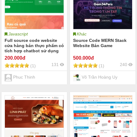
Javascript
Khác
Full source code website
Source Code MERN Stack
cửa hàng bán thực phẩm có
Website Bán Game
tích hợp chatbot sử dụng
React + Nodejs (Full hỗ trợ
200
.000đ
500
.000đ
cài đặt + báo cáo)
131
240
(1)
(1)
Phuc Thinh
Võ Trần Hoàng Uy