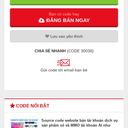
Bạn có code hay
ĐĂNG
BÁN
NGAY
Lưu
vao
yêu thích
CHIA SẺ NHANH
(CODE
30038
)
Gửi code tới email bạn bè
CODE NỔI BẬT
Source code website bán tài khoản dịch vụ
sản phẩm số và MMO tài khoản AI như