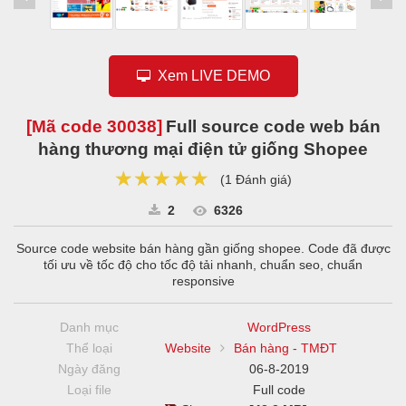
Xem LIVE DEMO
[Mã code
30038
]
Full source code web bán
hàng thương mại điện tử giống Shopee
★★★★★
★★★★★
★★★★★
(
1 Đánh giá
)
2
6326
Source code website bán hàng gần giống shopee. Code đã được
tối ưu về tốc độ cho tốc độ tải nhanh, chuẩn seo, chuẩn
responsive
Danh mục
WordPress
Thể loại
Website
Bán hàng - TMĐT
Ngày đăng
06-8-2019
Loại file
Full code