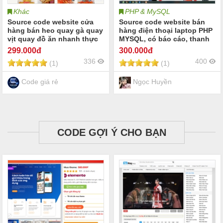
Khác
PHP & MySQL
Source code website cửa
Source code website bán
hàng bán heo quay gà quay
hàng điện thoại laptop PHP
vịt quay đồ ăn nhanh thực
MYSQL, có báo cáo, thanh
phẩm online | Share code
toán vnpay
299
.000đ
300
.000đ
website bán heo quay gà
336
400
(1)
(1)
quay vịt quay đồ ăn thực
phẩm food online Website
bán các loại thịt
Code giá rẻ
Ngọc Huyền
CODE GỢI Ý CHO BẠN