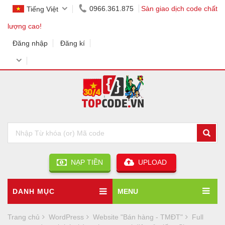
0966.361.875
Sàn giao dịch code chất
Tiếng Việt
lượng cao!
Đăng nhập
Đăng kí
NẠP TIỀN
UPLOAD
DANH MỤC
MENU
Trang chủ
WordPress
Website "Bán hàng - TMĐT"
Full