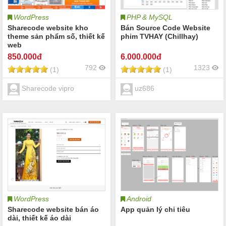
WordPress
PHP & MySQL
Sharecode website kho
Bán Source Code Website
theme sản phẩm số, thiết kế
phim TVHAY (Chillhay)
web
850
.000đ
6.000
.000đ
792
1323
(1)
(1)
Sharecode vipro
uz686
WordPress
Android
Sharecode website bán áo
App quản lý chi tiêu
dài, thiết kế áo dài