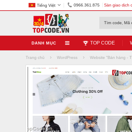
0966.361.875
Sàn giao dịch 
Tiếng Việt
Tìm code, Mã 
TOP CODE
DANH MỤC
Trang chủ
WordPress
Website "Bán hàng -