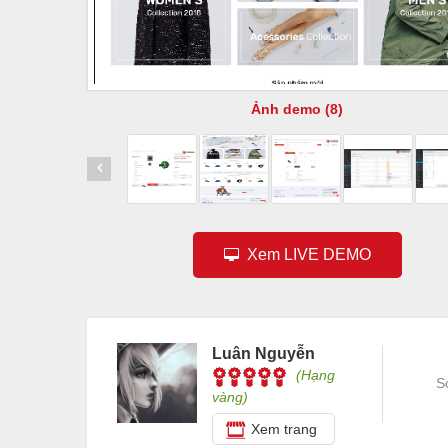
Ảnh demo (8)
Xem LIVE DEMO
Luân Nguyễn
(Hạng
S
vàng)
Xem trang