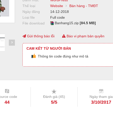
Danh mục
WordPress
Thể loại
Website
Bán hàng - TMĐT
Ngày đăng
14-12-2018
Loại file
Full code
Banhang15.zip
[84.5 MB]
File download
Gửi thông báo lỗi
Báo vi phạm bản quyền
CAM KẾT TỪ NGƯỜI BÁN
Thông tin code đúng như mô tả
ource code
Đánh giá (
45
)
Ngày tham gia
44
5/5
3/10/2017