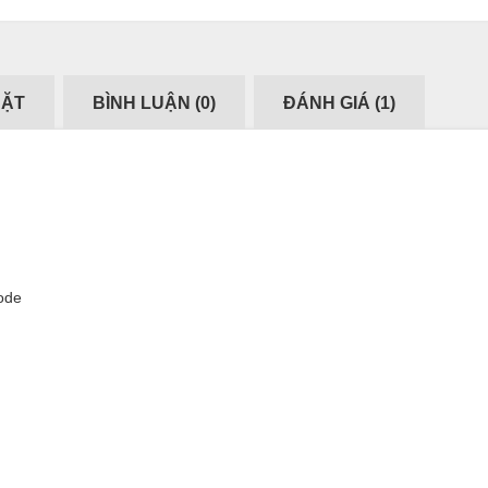
ĐẶT
BÌNH LUẬN (
0
)
ĐÁNH GIÁ (
1
)
code