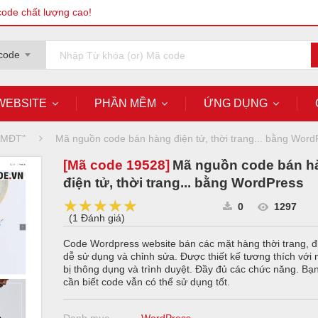
code chất lượng cao!
code
WEBSITE
PHẦN MỀM
ỨNG DỤNG
 TMĐT"
Mã nguồn code bán hàng điện tử, thời trang... bằng Word
[Mã code
19528
]
Mã nguồn code bán h
điện tử, thời trang... bằng WordPress
★★★★★
★★★★★
★★★★★
0
1297
(
1 Đánh giá
)
Code Wordpress website bán các mặt hàng thời trang, điệ
dễ sử dụng và chỉnh sửa. Được thiết kế tương thích với m
bị thông dụng và trình duyệt. Đầy đủ các chức năng. Bạ
cần biết code vẫn có thể sử dụng tốt.