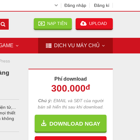
Đăng nhập
Đăng kí
NẠP TIỀN
UPLOAD
GAME
DỊCH VỤ
MÁY CHỦ
Press
àng
Phí download
300
.000
đ
Chú ý:
EMAIL và SĐT của người
bán sẽ hiển thị sau khi download.
n tử,...
ọi thiết
n không
DOWNLOAD NGAY