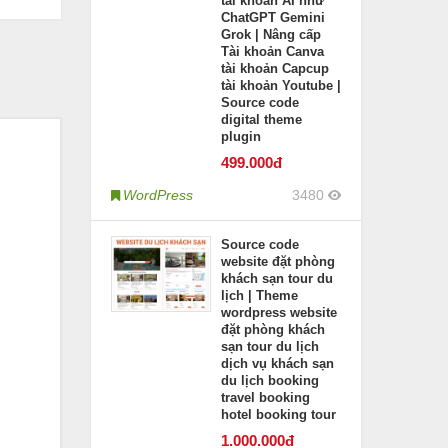
tài khoản AI như
ChatGPT Gemini
Grok | Nâng cấp
Tài khoản Canva
tài khoản Capcup
tài khoản Youtube |
Source code
digital theme
plugin
499
.000đ
WordPress
3480
Source code
website đặt phòng
khách sạn tour du
lịch | Theme
wordpress website
đặt phòng khách
sạn tour du lịch
dịch vụ khách sạn
du lịch booking
travel booking
hotel booking tour
1.000
.000đ