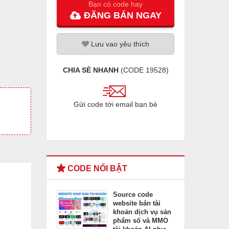
Bạn có code hay
ĐĂNG
BÁN
NGAY
Lưu
vao
yêu thích
CHIA SẺ NHANH
(CODE
19528
)
Gửi code tới email bạn bè
CODE NỔI BẬT
Source code
website bán tài
khoản dịch vụ sản
phẩm số và MMO