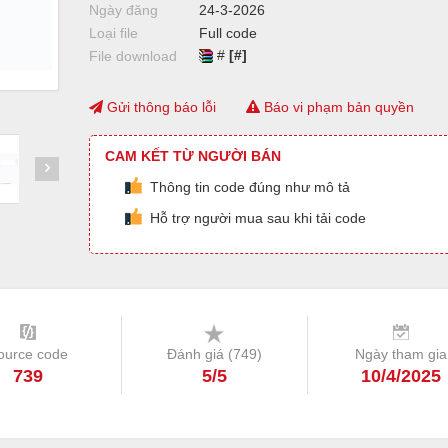
Ngày đăng
24-3-2026
Loại file
Full code
#
[#]
File download
Gửi thông báo lỗi
Báo vi phạm bản quyền
CAM KẾT TỪ NGƯỜI BÁN
Thông tin code đúng như mô tả
Hỗ trợ người mua sau khi tải code
ource code
Đánh giá (
749
)
Ngày tham gia
739
5/5
10/4/2025