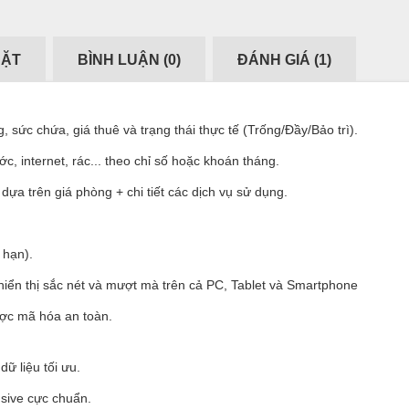
ĐẶT
BÌNH LUẬN (
0
)
ĐÁNH GIÁ (
1
)
sức chứa, giá thuê và trạng thái thực tế (Trống/Đầy/Bảo trì).
ớc, internet, rác... theo chỉ số hoặc khoán tháng.
dựa trên giá phòng + chi tiết các dịch vụ sử dụng.
 hạn).
 hiển thị sắc nét và mượt mà trên cả PC, Tablet và Smartphone
ợc mã hóa an toàn.
ữ liệu tối ưu.
nsive cực chuẩn.