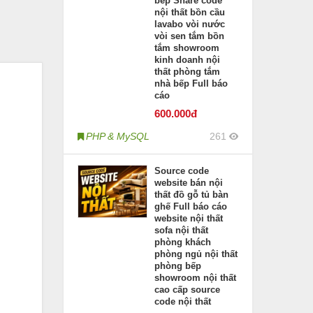
bếp Share code
nội thất bồn cầu
lavabo vòi nước
vòi sen tắm bồn
tắm showroom
kinh doanh nội
thất phòng tắm
nhà bếp Full báo
cáo
600
.000đ
PHP & MySQL
261
Source code
website bán nội
thất đồ gỗ tủ bàn
ghế Full báo cáo
website nội thất
sofa nội thất
phòng khách
phòng ngủ nội thất
phòng bếp
showroom nội thất
cao cấp source
code nội thất