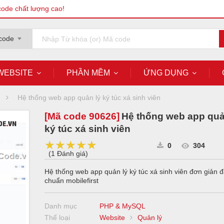
code chất lượng cao!
code
WEBSITE
PHẦN MỀM
ỨNG DỤNG
Hệ thống web app quản lý ký túc xá sinh viên
[Mã code
90626
]
Hệ thống web app quả
ký túc xá sinh viên
★★★★★
★★★★★
★★★★★
0
304
(
1 Đánh giá
)
Hệ thống web app quản lý ký túc xá sinh viên đơn giản 
chuẩn mobilefirst
Danh mục
PHP & MySQL
Thể loại
Website
Quản lý