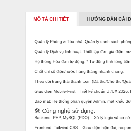
MÔ TẢ CHI TIẾT
HƯỚNG DẪN CÀI 
Quản lý Phòng & Tòa nhà: Quản lý danh sách phòng, 
Quản lý Dịch vụ linh hoạt: Thiết lập đơn giá điện, nư
Hệ thống Hóa đơn tự động: * Tự động tính tổng tiền 
Chốt chỉ số điện/nước hàng tháng nhanh chóng.
Theo dõi trạng thái thanh toán (Đã thu/Chờ thu/Quá
Giao diện Mobile-First: Thiết kế chuẩn UI/UX 2026,
Bảo mật: Hệ thống phân quyền Admin, mật khẩu đư
🛠 Công nghệ sử dụng:
Backend: PHP, MySQL (PDO) – Xử lý logic và cơ sở d
Frontend: Tailwind CSS – Giao diện hiện đại, respo