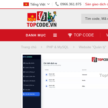
0966.361.875
Sàn giao dịch 
Tiếng Việt
Tìm code, Mã 
TOP CODE
DANH MỤC
Trang chủ
PHP & MySQL
Website "Quản lý"