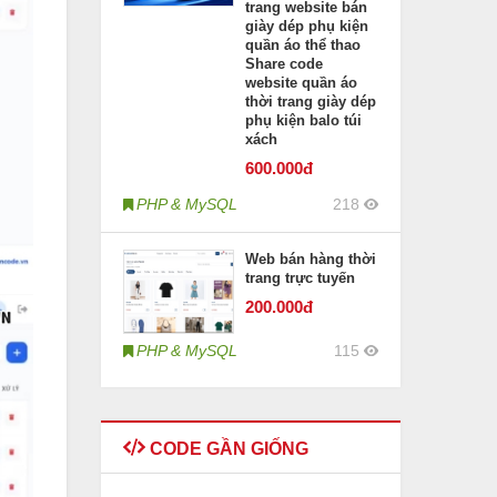
trang website bán
giày dép phụ kiện
quần áo thể thao
Share code
website quần áo
thời trang giày dép
phụ kiện balo túi
xách
600
.000đ
PHP & MySQL
218
Web bán hàng thời
trang trực tuyến
200
.000đ
PHP & MySQL
115
CODE GẦN GIỐNG