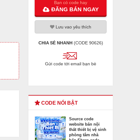
Bạn có code hay
ĐĂNG
BÁN
NGAY
Lưu
vao
yêu thích
CHIA SẺ NHANH
(CODE
90626
)
Gửi code tới email bạn bè
CODE NỔI BẬT
Source code
website bán nội
thất thiết bị vệ sinh
phòng tắm nhà