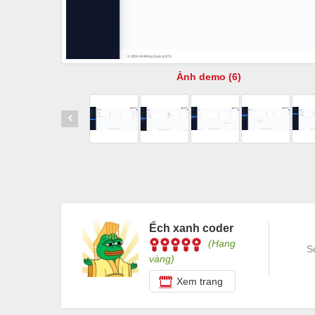
Ảnh demo (6)
Ếch xanh coder
(Hạng
S
vàng)
Xem trang