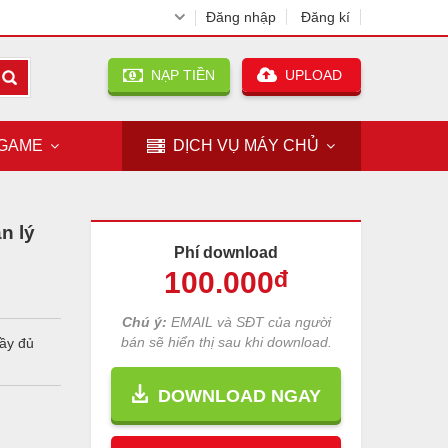
Đăng nhập
Đăng kí
NẠP TIỀN
UPLOAD
GAME
DỊCH VỤ
MÁY CHỦ
n lý
Phí download
100
.000
đ
Chú ý:
EMAIL và SĐT của người
bán sẽ hiển thị sau khi download.
đầy đủ
DOWNLOAD NGAY