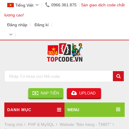
0966.361.875
Sàn giao dịch code chất
Tiếng Việt
lượng cao!
Đăng nhập
Đăng kí
NẠP TIỀN
UPLOAD
DANH MỤC
MENU
Trang chủ
PHP & MySQL
Website "Bán hàng - TMĐT"