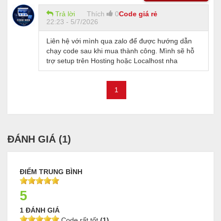
Trả lời
Thích
0
Code giá rẻ
22:23 - 5/7/2026
Liên hệ với mình qua zalo để được hướng dẫn
chạy code sau khi mua thành công. Mình sẽ hỗ
trợ setup trên Hosting hoặc Localhost nha
1
ĐÁNH GIÁ (
1
)
ĐIỂM TRUNG BÌNH
5
1 ĐÁNH GIÁ
Code rất tốt
(1)