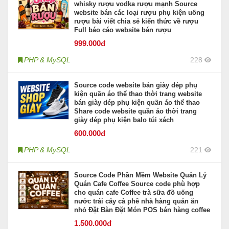
whisky rượu vodka rượu mạnh Source
website bán các loại rượu phụ kiện uống
rượu bài viết chia sẻ kiến thức về rượu
Full báo cáo website bán rượu
999
.000đ
PHP & MySQL
228
Source code website bán giày dép phụ
kiện quần áo thể thao thời trang website
bán giày dép phụ kiện quần áo thể thao
Share code website quần áo thời trang
giày dép phụ kiện balo túi xách
600
.000đ
PHP & MySQL
221
Source Code Phần Mềm Website Quản Lý
Quán Cafe Coffee Source code phù hợp
cho quán cafe Coffee trà sữa đồ uống
nước trái cây cà phê nhà hàng quán ăn
nhỏ Đặt Bàn Đặt Món POS bán hàng coffee
1.500
.000đ