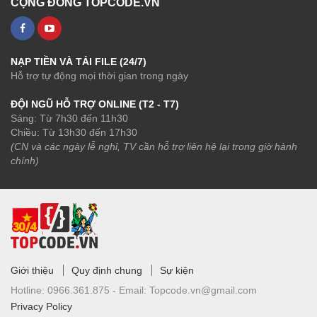
CỘNG ĐỒNG TOPCODE.VN
NẠP TIỀN VÀ TẢI FILE (24/7)
Hỗ trợ tự động mọi thời gian trong ngày
ĐỘI NGŨ HỖ TRỢ ONLINE (T2 - T7)
Sáng: Từ 7h30 đến 11h30
Chiều: Từ 13h30 đến 17h30
(CN và các ngày lễ nghỉ, TV cần hỗ trợ liên hệ lại trong giờ hành
chính)
Giới thiệu
Quy định chung
Sự kiện
Hotline:
0966.361.875 -
Email:
Topcode.vn@gmail.com
Privacy Policy