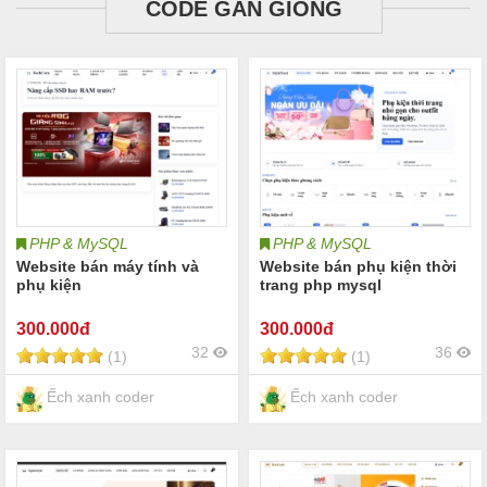
CODE GẦN GIỐNG
PHP & MySQL
PHP & MySQL
Website bán máy tính và
Website bán phụ kiện thời
phụ kiện
trang php mysql
300
.000đ
300
.000đ
32
36
(1)
(1)
Ếch xanh coder
Ếch xanh coder