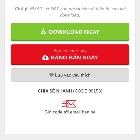
Chú ý:
EMAIL và SĐT của người bán sẽ hiển thị sau khi
download.
DOWNLOAD NGAY
Bạn có code hay
ĐĂNG
BÁN
NGAY
Lưu
vao
yêu thích
CHIA SẺ NHANH
(CODE
99153
)
Gửi code tới email bạn bè