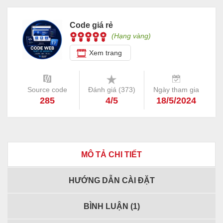
Code giá rẻ
(Hạng vàng)
Xem trang
Source code
Đánh giá (
373
)
Ngày tham gia
285
4/5
18/5/2024
MÔ TẢ CHI TIẾT
HƯỚNG DẪN CÀI ĐẶT
BÌNH LUẬN (
1
)