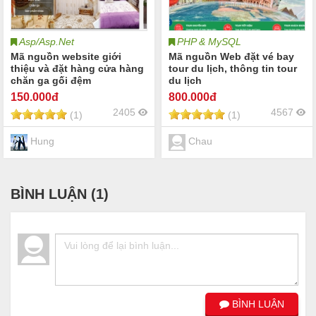
Asp/Asp.Net
PHP & MySQL
Mã nguồn website giới
Mã nguồn Web đặt vé bay
thiệu và đặt hàng cửa hàng
tour du lịch, thông tin tour
chăn ga gối đệm
du lịch
150
.000đ
800
.000đ
2405
4567
(1)
(1)
Hung
Chau
BÌNH LUẬN (
1
)
BÌNH LUẬN