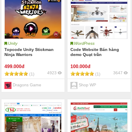
Unity
WordPress
Topcode Unity Stickman
Code Website Bán hàng
Ninja Warriors
demo Quạt trần
499
.000đ
100
.000đ
4923
3647
(1)
(1)
Dragons Game
Shop WP