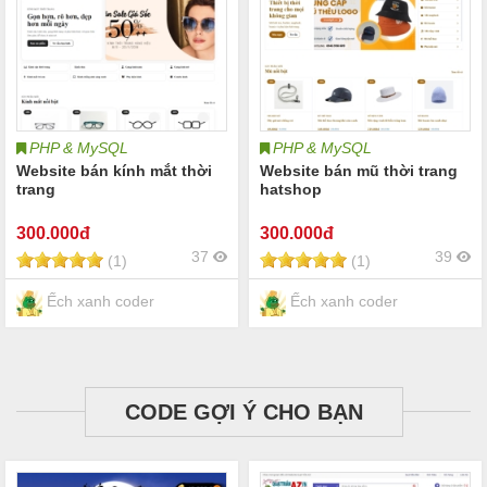
PHP & MySQL
PHP & MySQL
Website bán kính mắt thời
Website bán mũ thời trang
trang
hatshop
300
.000đ
300
.000đ
37
39
(1)
(1)
Ếch xanh coder
Ếch xanh coder
CODE GỢI Ý CHO BẠN