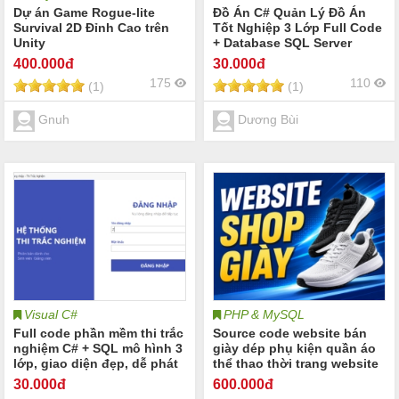
Dự án Game Rogue-lite
Đồ Án C# Quản Lý Đồ Án
Survival 2D Đỉnh Cao trên
Tốt Nghiệp 3 Lớp Full Code
Unity
+ Database SQL Server
400
.000đ
30
.000đ
175
110
(1)
(1)
Gnuh
Dương Bùi
Visual C#
PHP & MySQL
Full code phần mềm thi trắc
Source code website bán
nghiệm C# + SQL mô hình 3
giày dép phụ kiện quần áo
lớp, giao diện đẹp, dễ phát
thể thao thời trang website
triển
bán giày dép phụ kiện quần
30
.000đ
600
.000đ
áo thể thao Share code