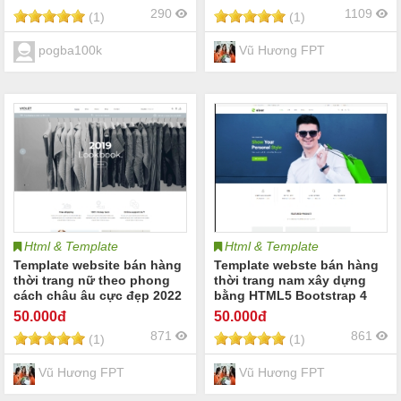
290
1109
(1)
(1)
pogba100k
Vũ Hương FPT
Html & Template
Html & Template
Template website bán hàng
Template webste bán hàng
thời trang nữ theo phong
thời trang nam xây dựng
cách châu âu cực đẹp 2022
bằng HTML5 Bootstrap 4
50
.000đ
50
.000đ
871
861
(1)
(1)
Vũ Hương FPT
Vũ Hương FPT