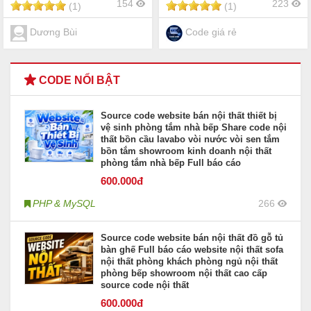
154
223
(1)
(1)
website quần áo thời trang
giày dép phụ kiện balo túi
xách
Dương Bùi
Code giá rẻ
CODE NỔI BẬT
Source code website bán nội thất thiết bị
vệ sinh phòng tắm nhà bếp Share code nội
thất bồn cầu lavabo vòi nước vòi sen tắm
bồn tắm showroom kinh doanh nội thất
phòng tắm nhà bếp Full báo cáo
600
.000đ
PHP & MySQL
266
Source code website bán nội thất đồ gỗ tủ
bàn ghế Full báo cáo website nội thất sofa
nội thất phòng khách phòng ngủ nội thất
phòng bếp showroom nội thất cao cấp
source code nội thất
600
.000đ