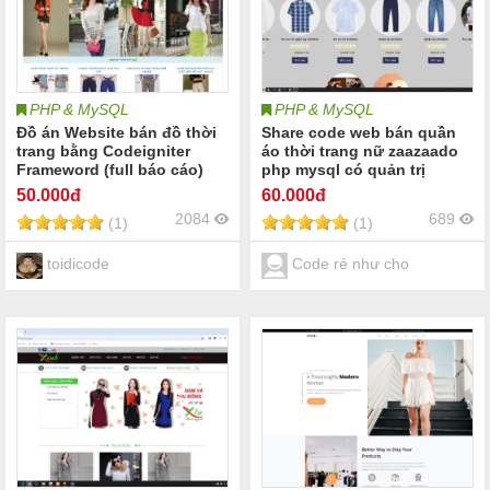
PHP & MySQL
PHP & MySQL
Đồ án Website bán đồ thời
Share code web bán quần
trang bằng Codeigniter
áo thời trang nữ zaazaado
Frameword (full báo cáo)
php mysql có quản trị
50
.000đ
60
.000đ
2084
689
(1)
(1)
toidicode
Code rẻ như cho