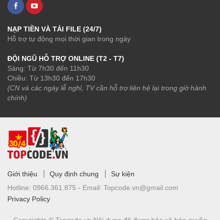
NẠP TIỀN VÀ TẢI FILE (24/7)
Hỗ trợ tự động mọi thời gian trong ngày
ĐỘI NGŨ HỖ TRỢ ONLINE (T2 - T7)
Sáng: Từ 7h30 đến 11h30
Chiều: Từ 13h30 đến 17h30
(CN và các ngày lễ nghỉ, TV cần hỗ trợ liên hệ lại trong giờ hành
chính)
Giới thiệu
Quy định chung
Sự kiện
Hotline:
0966.361.875 -
Email:
Topcode.vn@gmail.com
Privacy Policy