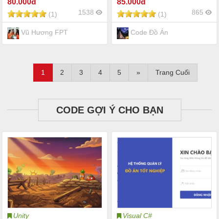
80
.000đ
85
.000đ
dùng: giỏ hàng, đặt hàng,
1538
865
(1)
(1)
thêm, sửa, xóa sản phẩm
Vũ Hương FPT
Code Đồ Án
1
2
3
4
5
»
Trang Cuối
CODE GỢI Ý CHO BẠN
Unity
Visual C#