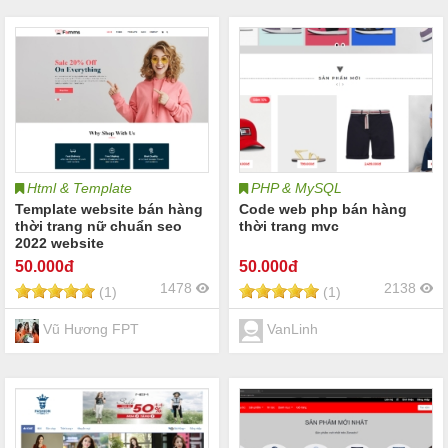
Html & Template
PHP & MySQL
Template website bán hàng
Code web php bán hàng
thời trang nữ chuẩn seo
thời trang mvc
2022 website
50
.000đ
50
.000đ
1478
2138
(1)
(1)
Vũ Hương FPT
VanLinh