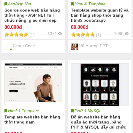
Asp/Asp.Net
Html & Template
Source code web bán hàng
Template website quản lý và
thời trang - ASP NET full
bán hàng shop thời trang
chức năng, giao diện đẹp
html5 bootstrap5
80
.000đ
80
.000đ
1371
1080
(1)
(1)
Clean Code
Vũ Hương FPT
Html & Template
PHP & MySQL
Template website bán hàng
Đồ án website bán hàng
thời trang nam
quần áo thời trang .bằng
PHP & MYSQL đầy đủ chức
năng quản trị và người