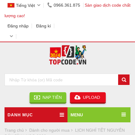
0966.361.875
Sàn giao dịch code chất
Tiếng Việt
lượng cao!
Đăng nhập
Đăng kí
NẠP TIỀN
UPLOAD
DANH MỤC
MENU
Trang chủ
Dành cho người mua
LỊCH NGHỈ TẾT NGUYÊN