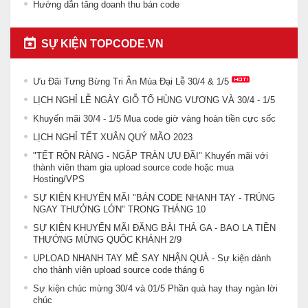
Hướng dẫn tăng doanh thu bán code
SỰ KIỆN TOPCODE.VN
Ưu Đãi Tưng Bừng Tri Ân Mùa Đại Lễ 30/4 & 1/5
LỊCH NGHỈ LỄ NGÀY GIỖ TỔ HÙNG VƯƠNG VÀ 30/4 - 1/5
Khuyến mãi 30/4 - 1/5 Mua code giờ vàng hoàn tiền cực sốc
LỊCH NGHỈ TẾT XUÂN QUÝ MÃO 2023
"TẾT RỘN RÀNG - NGẬP TRÀN ƯU ĐÃI" Khuyến mãi với
thành viên tham gia upload source code hoặc mua
Hosting/VPS
SỰ KIỆN KHUYẾN MÃI "BÁN CODE NHANH TAY - TRÚNG
NGAY THƯỞNG LỚN" TRONG THÁNG 10
SỰ KIỆN KHUYẾN MÃI ĐĂNG BÀI THẢ GA - BAO LA TIỀN
THƯỞNG MỪNG QUỐC KHÁNH 2/9
UPLOAD NHANH TAY MÊ SAY NHẬN QUÀ - Sự kiện dành
cho thành viên upload source code tháng 6
Sự kiện chúc mừng 30/4 và 01/5 Phần quà hay thay ngàn lời
chúc