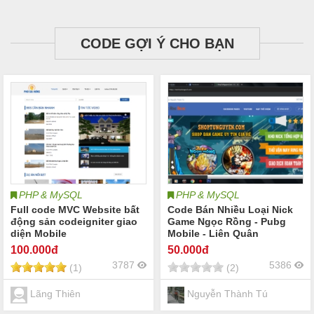
CODE GỢI Ý CHO BẠN
PHP & MySQL
PHP & MySQL
Full code MVC Website bất
Code Bán Nhiều Loại Nick
động sản codeigniter giao
Game Ngọc Rồng - Pubg
diện Mobile
Mobile - Liên Quân
100
.000đ
50
.000đ
3787
5386
(1)
(2)
Lãng Thiên
Nguyễn Thành Tú