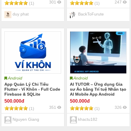
301
247
(1)
(1)
duy phat
BackToFurute
Android
Android
App Quản Lý Chi Tiêu
AI TUTOR – Ứng dụng Gia
Flutter - Ví Khôn - Full Code
sư Ảo bằng Trí tuệ Nhân tạo
Firebase & SQLite
AI Mobile App Android
500
.000đ
500
.000đ
351
326
(1)
(1)
Nguyen Giang
khactu182