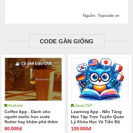
Nguồn: Topcode.vn
CODE GẦN GIỐNG
Android
Java/JSP
Coffee App - Dành cho
Learning App - Nền Tảng
người muốn học code
Học Tập Trực Tuyến Quản
flutter hay khám phá thêm
Lý Khóa Học Và Tiến Độ
kiến thức về flutter
80
.000đ
100
.000đ