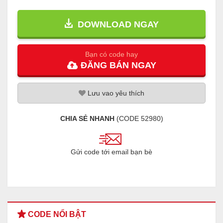
DOWNLOAD NGAY
Bạn có code hay
ĐĂNG
BÁN
NGAY
Lưu
vao
yêu thích
CHIA SẺ NHANH
(CODE
52980
)
Gửi code tới email bạn bè
CODE NỔI BẬT