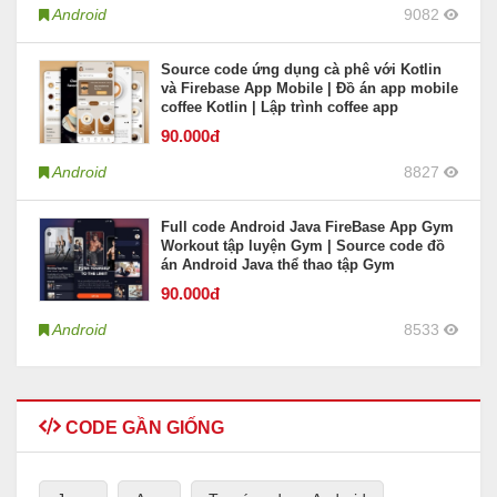
Android
9082
Source code ứng dụng cà phê với Kotlin
và Firebase App Mobile | Đồ án app mobile
coffee Kotlin | Lập trình coffee app
90
.000đ
Android
8827
Full code Android Java FireBase App Gym
Workout tập luyện Gym | Source code đồ
án Android Java thể thao tập Gym
90
.000đ
Android
8533
CODE GẦN GIỐNG