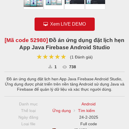
Xem LIVE DEMO
[Mã code
52980
]
Đồ án ứng dụng đặt lịch hẹn
App Java Firebase Android Studio
★★★★★
★★★★★
★★★★★
(
1 Đánh giá
)
1
738
Đồ án ứng dụng đặt lịch hẹn App Java Firebase Android Studio,
Ứng dụng được phát triển trên nền tảng Android sử dụng Java và
Firebase để quản lý dữ liệu và xác thực người dùng.
Danh mục
Android
Thể loại
Ứng dụng
Tìm kiếm
Ngày đăng
24-2-2025
Loại file
Full code