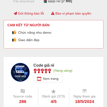
appp.rar
[7 MB]
File download
Gửi thông báo lỗi
Báo vi phạm bản quyền
CAM KẾT TỪ NGƯỜI BÁN
Chức năng như demo
Giao diện đẹp
Code giá rẻ
(Hạng vàng)
Xem trang
Source code
Đánh giá (
373
)
Ngày tham gia
286
4/5
18/5/2024