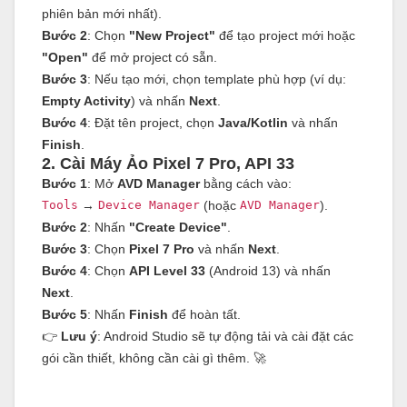
phiên bản mới nhất).
Bước 2
: Chọn
"New Project"
để tạo project mới hoặc
"Open"
để mở project có sẵn.
Bước 3
: Nếu tạo mới, chọn template phù hợp (ví dụ:
Empty Activity
) và nhấn
Next
.
Bước 4
: Đặt tên project, chọn
Java/Kotlin
và nhấn
Finish
.
2. Cài Máy Ảo Pixel 7 Pro, API 33
Bước 1
: Mở
AVD Manager
bằng cách vào:
Tools
→
Device Manager
(hoặc
AVD Manager
).
Bước 2
: Nhấn
"Create Device"
.
Bước 3
: Chọn
Pixel 7 Pro
và nhấn
Next
.
Bước 4
: Chọn
API Level 33
(Android 13) và nhấn
Next
.
Bước 5
: Nhấn
Finish
để hoàn tất.
👉
Lưu ý
: Android Studio sẽ tự động tải và cài đặt các
gói cần thiết, không cần cài gì thêm. 🚀