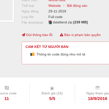
Danh mục
WordPress
Thể loại
Website
Bất động sản
Ngày đăng
29-11-2018
Loại file
Full code
dalatland.zip
[239 MB]
File download
Gửi thông báo lỗi
Báo vi phạm bản quyền
CAM KẾT TỪ NGƯỜI BÁN
Thông tin code đúng như mô tả
ource code
Đánh giá (
16
)
Ngày tham gia
11
5/5
18/9/2016