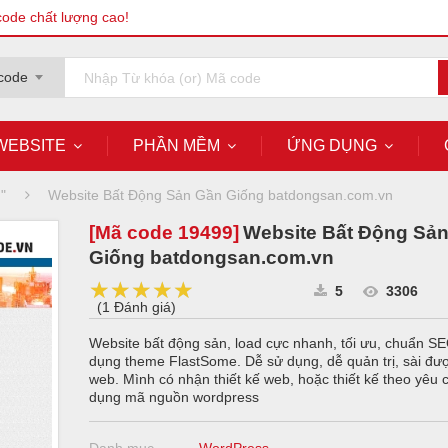
code chất lượng cao!
code
WEBSITE
PHẦN MỀM
ỨNG DỤNG
"
Website Bất Động Sản Gần Giống batdongsan.com.vn
[Mã code
19499
]
Website Bất Động Sả
Giống batdongsan.com.vn
★★★★★
★★★★★
★★★★★
5
3306
(
1 Đánh giá
)
Website bất động sản, load cực nhanh, tối ưu, chuẩn S
dụng theme FlastSome. Dễ sử dụng, dễ quản trị, sài đư
web. Mình có nhận thiết kế web, hoặc thiết kế theo yêu 
dụng mã nguồn wordpress