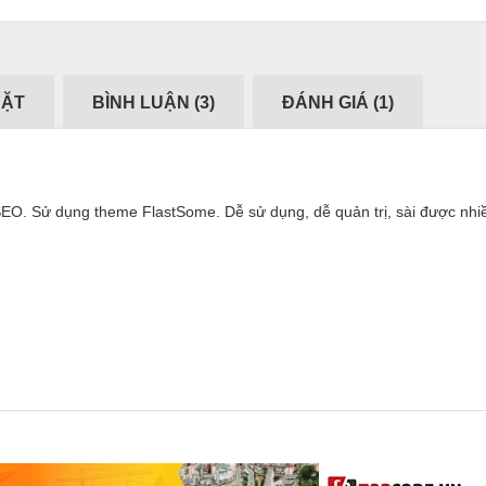
ĐẶT
BÌNH LUẬN (
3
)
ĐÁNH GIÁ (
1
)
SEO. Sử dụng theme FlastSome. Dễ sử dụng, dễ quản trị, sài được nhi