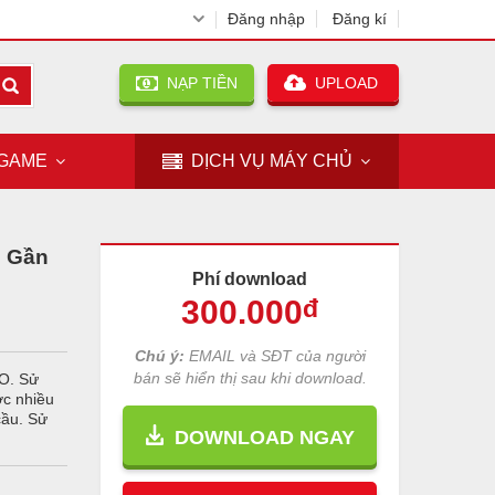
Đăng nhập
Đăng kí
NẠP TIỀN
UPLOAD
GAME
DỊCH VỤ
MÁY CHỦ
n Gần
Phí download
300
.000
đ
Chú ý:
EMAIL và SĐT của người
bán sẽ hiển thị sau khi download.
EO. Sử
ợc nhiều
cầu. Sử
DOWNLOAD NGAY