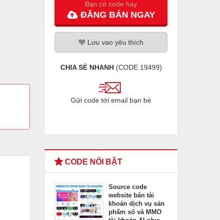
Bạn có code hay
ĐĂNG
BÁN
NGAY
Lưu
vao
yêu thích
CHIA SẺ NHANH
(CODE
19499
)
Gửi code tới email bạn bè
CODE NỔI BẬT
Source code
website bán tài
khoản dịch vụ sản
phẩm số và MMO