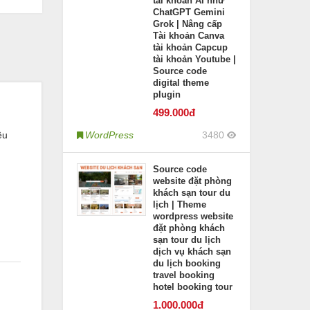
tài khoản AI như
ChatGPT Gemini
Grok | Nâng cấp
Tài khoản Canva
tài khoản Capcup
tài khoản Youtube |
Source code
digital theme
plugin
499
.000đ
ều
WordPress
3480
Source code
website đặt phòng
khách sạn tour du
lịch | Theme
wordpress website
đặt phòng khách
sạn tour du lịch
dịch vụ khách sạn
du lịch booking
travel booking
hotel booking tour
1.000
.000đ