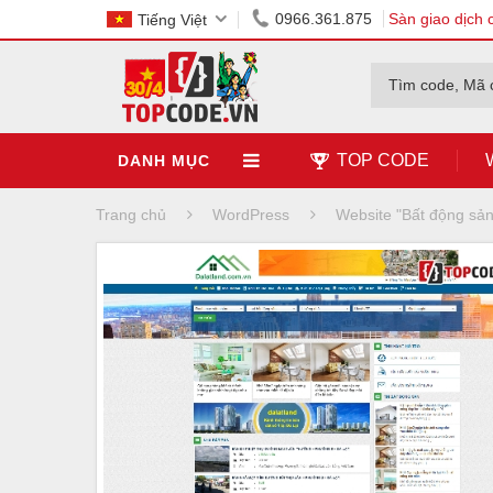
0966.361.875
Sàn giao dịch 
Tiếng Việt
Tìm code, Mã 
TOP CODE
DANH MỤC
Trang chủ
WordPress
Website "Bất động sản